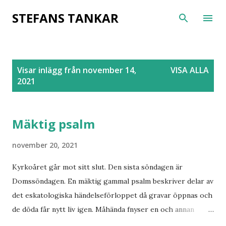
Fortsätt till huvudinnehåll
STEFANS TANKAR
I
Visar inlägg från november 14,
VISA ALLA
n
2021
l
ä
g
Mäktig psalm
g
november 20, 2021
Kyrkoåret går mot sitt slut. Den sista söndagen är
Domssöndagen. En mäktig gammal psalm beskriver delar av
det eskatologiska händelseförloppet då gravar öppnas och
de döda får nytt liv igen. Måhända fnyser en och annan
nutida kyrkobesökare åt domedagsförkunnelsen, menar sig