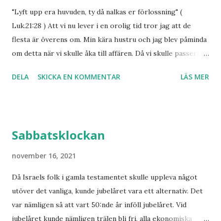
men varje gång lika tragiskt då man väljer att inte längre
"Lyft upp era huvuden, ty då nalkas er förlossning" (
vilja leva tillsammans med varandra. Att uppleva en
Luk.21:28 ) Att vi nu lever i en orolig tid tror jag att de
skilsmässa är något av det smärtsammaste en människa kan
flesta är överens om. Min kära hustru och jag blev påminda
vara med om, särskilt om det kommer in en ny person, en
om detta när vi skulle åka till affären. Då vi skulle passera
konkurrent i förhållandet....
en cirkulationsplats, var vägen avstängd av polis. En bil med
DELA
SKICKA EN KOMMENTAR
LÄS MER
någon galning i hade skjutit rätt ut i tomma intet.
Lyckligtvis utan att träffa någon denna gång. Vi behöver
inte gå mer än femtio år bakåt i tiden för att inse, att det
Sverige som då fanns var något helt annat mot det land vi
Sabbatsklockan
har idag. Det folkhem som byggdes upp under
efterkrigstiden är på många sätt endast ett minne blott.
november 16, 2021
Inte minst på den andliga fronten har tillbakagången haft
Då Israels folk i gamla testamentet skulle uppleva något
dramatiska följder. Sekulariseringen och
utöver det vanliga, kunde jubelåret vara ett alternativ. Det
privatreligositeten har vunnit mark. Bönehusen stängs och
var nämligen så att vart 50:nde år inföll jubelåret. Vid
omvandlas till privatbostad eller möjligen till någon annan
jubelåret kunde nämligen trälen bli fri, alla ekonomiska
slags verksamhet, det förekommer att de blir till