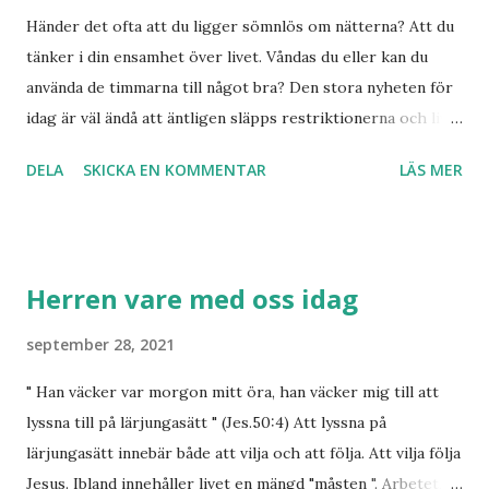
Händer det ofta att du ligger sömnlös om nätterna? Att du
Gud i Andens nya liv Lev i Andens nya, Andens nya liv. Är
tänker i din ensamhet över livet. Våndas du eller kan du
detta vår glädje, att leva i Andens nya liv? Säger det "ja" Och
använda de timmarna till något bra? Den stora nyheten för
"Amen" i ditt hjärta? Är detta en levande verklighet?
idag är väl ändå att äntligen släpps restriktionerna och livet
Herren med oss I striden!
kan bli som förr, eller rättare sagt,som det var innan
DELA
SKICKA EN KOMMENTAR
LÄS MER
epidemin slog ut. Trots att det inte är mer än ett och ett
halvt år sedan känns det som om det vore det tredubbla.
Minst. En hel värld drabbades oväntat, blev helt enkelt
överrumplad. För 27 år sedan överrumplades vi av en helt
Herren vare med oss idag
annan händelse. Estonia-katastrofen. En tragedi som aldrig
riktigt fått ett avslut. Som lämnat kvar många frågor och
september 28, 2021
möjligheter till skilda konspirationsteorier. Vad hände
" Han väcker var morgon mitt öra, han väcker mig till att
egentligen? Ligger du sömnlös kan du tänka över dylika
lyssna till på lärjungasätt " (Jes.50:4) Att lyssna på
frågor, händelser och möjligheter. Världen går vidare
lärjungasätt innebär både att vilja och att följa. Att vilja följa
närmare avslutningen i tidens afton. Vad kommer att ske?
Jesus. Ibland innehåller livet en mängd "måsten ". Arbetet,
Flera katastrofer? Vi vet inte det, vi kan endast ana. Vi får