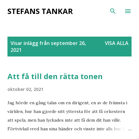
Fortsätt till huvudinnehåll
STEFANS TANKAR
I
Visar inlägg från september 26,
VISA ALLA
n
2021
l
ä
g
Att få till den rätta tonen
g
oktober 02, 2021
Jag hörde en gång talas om en dirigent, en av de främsta i
världen, hur han gjorde sitt yttersta för att få orkestern
att spela, men han lyckades inte att få dem dit han ville.
Förtvivlad vred han sina händer och visste inte alls hur han
skulle bära sig åt för att nå målet. Han visste att de hade