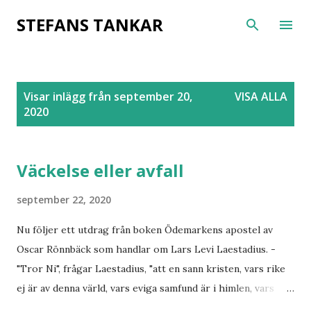
Fortsätt till huvudinnehåll
STEFANS TANKAR
I
Visar inlägg från september 20,
VISA ALLA
n
2020
l
ä
g
Väckelse eller avfall
g
september 22, 2020
Nu följer ett utdrag från boken Ödemarkens apostel av
Oscar Rönnbäck som handlar om Lars Levi Laestadius. -
"Tror Ni", frågar Laestadius, "att en sann kristen, vars rike
ej är av denna värld, vars eviga samfund är i himlen, vars
seger ligger i begärens undertryckande, vars frihet syns