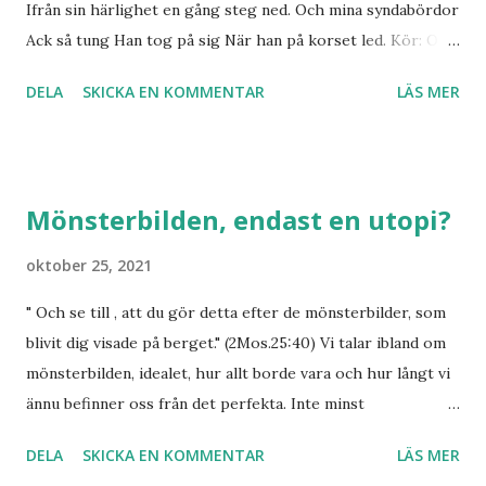
tankesätt. Totalt. De förstår inte hur vi frivilligt kan ge ett
Ifrån sin härlighet en gång steg ned. Och mina syndabördor
öre till någon som inte utfört oss en tjänst, ett arbete ell...
Ack så tung Han tog på sig När han på korset led. Kör: O,
kärlekshav som helt omsluter mig. Oändlig nåd jag finner
DELA
SKICKA EN KOMMENTAR
LÄS MER
uti dig. O, huru kunde detta bli min lott. Jag står förundrad
inför allt jag fått. Guds kärleks- längd och bredd, Dess djup
och höjd. Jag med mitt lilla mått ej mäta kan. Men vilken
salighet och himmelsk fröjd Att även mig min Jesus älskat
Mönsterbilden, endast en utopi?
har. Min Gud jag giva vill i evighet För denna nåd och kärlek
underbar Jag kan ej fatta den, men ett jag vet. Att även mig
oktober 25, 2021
min Jesus älskat har.
" Och se till , att du gör detta efter de mönsterbilder, som
blivit dig visade på berget." (2Mos.25:40) Vi talar ibland om
mönsterbilden, idealet, hur allt borde vara och hur långt vi
ännu befinner oss från det perfekta. Inte minst
församlingen skönmålas i gnistrande färger och i
DELA
SKICKA EN KOMMENTAR
LÄS MER
backspegelns ljus minns vi mest hur härligt det var då elden