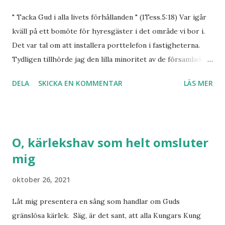
" Tacka Gud i alla livets förhållanden " (1Tess.5:18) Var igår
kväll på ett bomöte för hyresgäster i det område vi bor i.
Det var tal om att installera porttelefon i fastigheterna.
Tydligen tillhörde jag den lilla minoritet av de församlade
som hälsade förslaget välkommet. De som var med bestod
DELA
SKICKA EN KOMMENTAR
LÄS MER
till största delen av pensionärer som hade föga eller inget
intresse av förslaget. Varför då? Jo, det kostade några
kronor i hyreshöjning per månad. Ibland förvånas jag över
människors snålhet som gränsar till girighet. Man sitter
O, kärlekshav som helt omsluter
och räknar småsummor som man annars nästan kastar bort,
mig
men se hyresvärden han skall på inga villkor få något av
mig. Så bedrar sig människan. Ser vi vår himmelske Far som
oktober 26, 2021
vår hyresvärd som under våra korta år härnere omhuldar
oss så blir situationen något helt annat. Då ger vi med
Låt mig presentera en sång som handlar om Guds
glädje. Detta tankesätt kolliderar totalt med världens
gränslösa kärlek. Säg, är det sant, att alla Kungars Kung