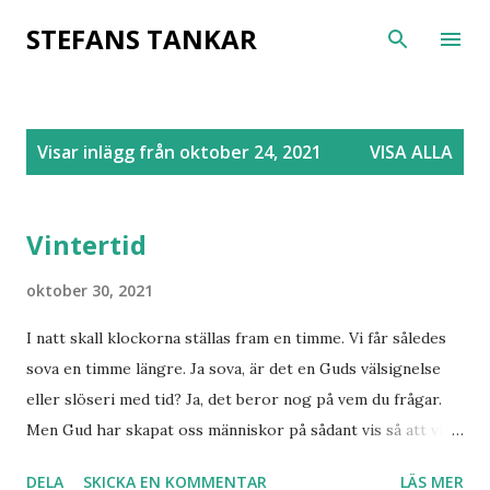
Fortsätt till huvudinnehåll
STEFANS TANKAR
I
Visar inlägg från oktober 24, 2021
VISA ALLA
n
l
ä
Vintertid
g
g
oktober 30, 2021
I natt skall klockorna ställas fram en timme. Vi får således
sova en timme längre. Ja sova, är det en Guds välsignelse
eller slöseri med tid? Ja, det beror nog på vem du frågar.
Men Gud har skapat oss människor på sådant vis så att vi
genom sömnen laddar våra batterier. En timme mer till
DELA
SKICKA EN KOMMENTAR
LÄS MER