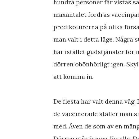
hundra personer får vistas sa
maxantalet fordras vaccinpass
predikoturerna på olika försa
man valt i detta läge. Några 
har istället gudstjänster för 
dörren obönhörligt igen. Sky
att komma in.
De flesta har valt denna väg. 
de vaccinerade ställer man sig
med. Även de som av en mängd
Dörren står öppen för alla. 