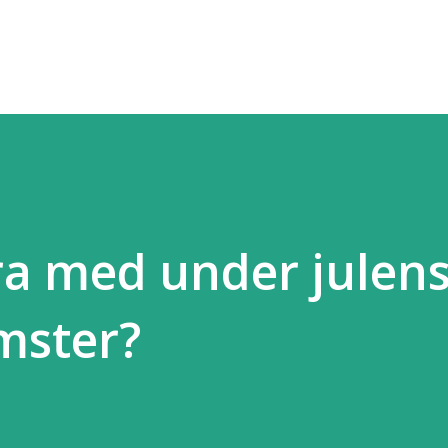
Fortsätt till huvudinnehåll
ara med under julen
ster?