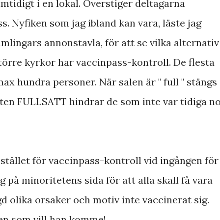
mtidigt i en lokal. Överstiger deltagarna
. Nyfiken som jag ibland kan vara, läste jag
mlingars annonstavla, för att se vilka alternativ
större kyrkor har vaccinpass-kontroll. De flesta
max hundra personer. När salen är " full " stängs
lten FULLSATT hindrar de som inte var tidiga n
Istället för vaccinpass-kontroll vid ingången för
 på minoritetens sida för att alla skall få vara
 olika orsaker och motiv inte vaccinerat sig.
Den som vill han komme!