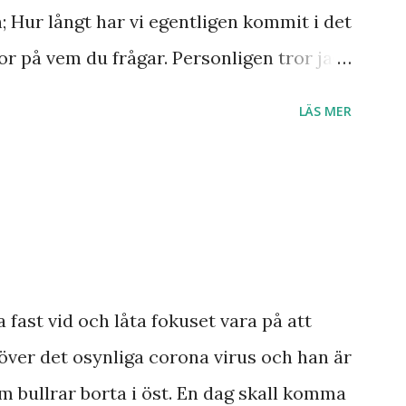
n; Hur långt har vi egentligen kommit i det
r på vem du frågar. Personligen tror jag
r till Jesu tillkommelse. Finns det något
LÄS MER
 Ukraina och att de judar som ännu bor
 Israel? Har den profetia som Emanuel
a damen i Norge sett tredje världskriget
dagens händelser? Frågor där vi anar ett
a ett svar med säkerhet.
smannen Anton Johanson såg många
a fast vid och låta fokuset vara på att
 redan skedde under hans egen levnad.
över det osynliga corona virus och han är
ar knappast haft någon profet av hans
m bullrar borta i öst. En dag skall komma