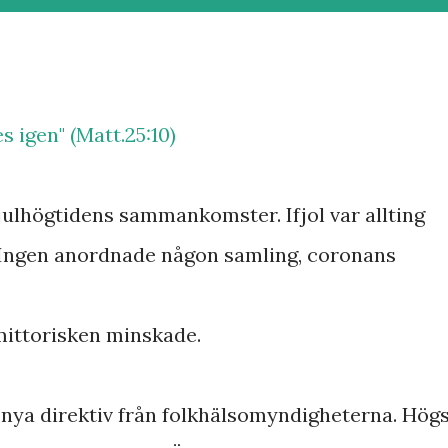
 igen" (Matt.25:10)
 julhögtidens sammankomster. Ifjol var allting
 Ingen anordnade någon samling, coronans
ittorisken minskade.
 nya direktiv från folkhälsomyndigheterna. Hög