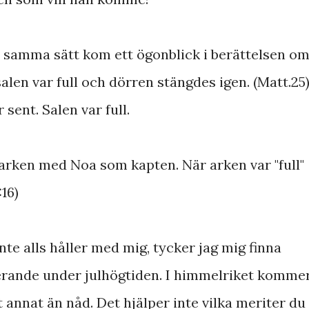
 samma sätt kom ett ögonblick i berättelsen o
alen var full och dörren stängdes igen. (Matt.25
sent. Salen var full.
 arken med Noa som kapten. När arken var "full"
16)
e alls håller med mig, tycker jag mig finna
erande under julhögtiden. I himmelriket komme
 annat än nåd. Det hjälper inte vilka meriter du