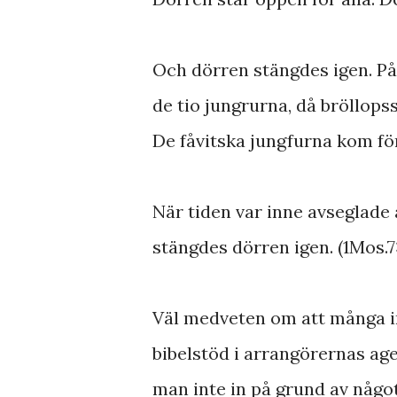
Och dörren stängdes igen. På
de tio jungrurna, då bröllopss
De fåvitska jungfurna kom för 
När tiden var inne avseglade
stängdes dörren igen. (1Mos.7:
Väl medveten om att många int
bibelstöd i arrangörernas ag
man inte in på grund av något