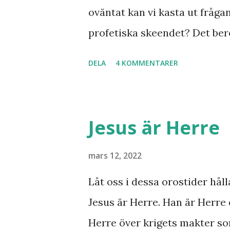
oväntat kan vi kasta ut fråga
profetiska skeendet? Det bero
inte det är särskilt långt kva
DELA
4 KOMMENTARER
samband mellan invasionen i
kvar där skall återvända till
Minos lyft fram där den gaml
Jesus är Herre
bryta ut någon koppling till 
svar utan att kunna stadfäst
mars 12, 2022
Finnmarksprofeten och gud
Låt oss i dessa orostider håll
syner och uppenbarelser som
Jesus är Herre. Han är Herre 
Han dog 1928. Skandinavien h
Herre över krigets makter so