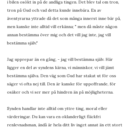
i bilen osökt in på de andliga tingen. Det blev tal om tron,
tron på Gud och vad detta kunde innebära. En av
äventyrarna yttrade då det som många innerst inne bär på,
men kanske inte alltid vill erkänna; " men då måste någon
annan bestämma över mig och det vill jag inte, jag vill
bestämma själv."
Jag upprepar än en gång, - jag vill bestämma själv. Här
ligger en del av syndens kärna, vi människor, vi vill jämt
bestämma själva. Den väg som Gud har stakat ut för oss
säger vi ofta nej till. Den är kanske för uppoffrande, för
osäker och vi ser mer på hindren än på möjligheterna.
Synden handlar inte alltid om yttre ting, moral eller
värderingar. Du kan vara en oklanderligt fläckfri
renlevnadsman, ändå är hela ditt liv inget annat än ett stort