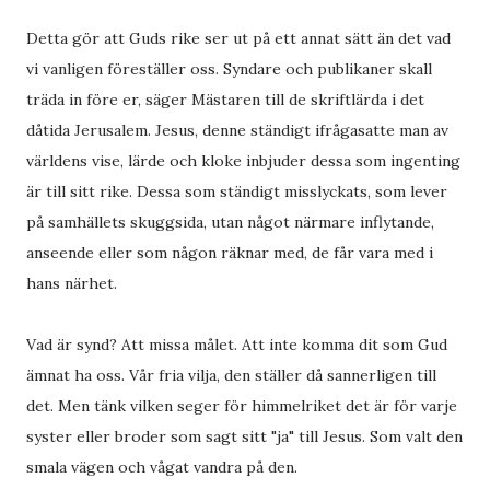
Detta gör att Guds rike ser ut på ett annat sätt än det vad
vi vanligen föreställer oss. Syndare och publikaner skall
träda in före er, säger Mästaren till de skriftlärda i det
dåtida Jerusalem. Jesus, denne ständigt ifrågasatte man av
världens vise, lärde och kloke inbjuder dessa som ingenting
är till sitt rike. Dessa som ständigt misslyckats, som lever
på samhällets skuggsida, utan något närmare inflytande,
anseende eller som någon räknar med, de får vara med i
hans närhet.
Vad är synd? Att missa målet. Att inte komma dit som Gud
ämnat ha oss. Vår fria vilja, den ställer då sannerligen till
det. Men tänk vilken seger för himmelriket det är för varje
syster eller broder som sagt sitt "ja" till Jesus. Som valt den
smala vägen och vågat vandra på den.