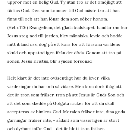
uppror mot en helig Gud. Ty utan tro är det omöjligt att
täckas Gud. Den som kommer till Gud måste tro att han
finns till och att han lönar dem som söker honom.
(Hebr.11:6) Evangelium, det glada budskapet, handlar om hur
Jesus steg ned till jorden, blev människa, levde och bodde
mitt ibland oss, dog på ett kors för att försona världens
skuld och uppstod igen ifrån det döda. Genom att tro på
sonen, Jesus Kristus, blir synden försonad.
Helt klart är det inte oväsentligt hur du lever, vilka
värderingar du har och så vidare. Men kom dock ihåg att
det är tron som frälser, tron på att Jesus är Guds Son och
att det som skedde på Golgata räcker för att du skall
accepteras av himlens Gud. Moralen frälser inte, dina goda
gärningar frälser inte, - sådant som visserligen är stort
och dyrbart inför Gud - det är blott tron frälser.