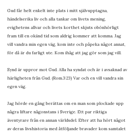
Gud får helt enkelt inte plats i mitt självupptagna,
händelserika liv och alla tankar om livets mening,
evighetens allvar och livets korthet skjuts obönhörligt
fram till en okänd tid som aldrig kommer att komma. Jag
vill vandra min egen väg, kom inte och påpeka något annat,
för då är du farligt ute. Kom ihåg att jag gör som jag vill.
Synd är uppror mot Gud. Alla ha syndat och är i avsaknad av
härligheten från Gud. (Rom.3:23) Var och en vill vandra sin
egen väg.
Jag hörde en gång berättas om en man som plockade upp
några liftare någonstans i Sverige. Ett par riktiga
äventyrare från en annan världsdel. Efter att ha hört något
av deras livshistoria med åtföljande bravader kom samtalet