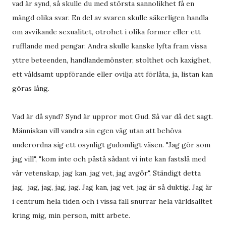
vad är synd, så skulle du med största sannolikhet få en
mängd olika svar. En del av svaren skulle säkerligen handla
om avvikande sexualitet, otrohet i olika former eller ett
rufflande med pengar. Andra skulle kanske lyfta fram vissa
yttre beteenden, handlandemönster, stolthet och kaxighet,
ett våldsamt uppförande eller ovilja att förlåta, ja, listan kan
göras lång.
Vad är då synd? Synd är uppror mot Gud. Så var då det sagt.
Människan vill vandra sin egen väg utan att behöva
underordna sig ett osynligt gudomligt väsen. "Jag gör som
jag vill", "kom inte och påstå sådant vi inte kan fastslå med
vår vetenskap, jag kan, jag vet, jag avgör". Ständigt detta
jag, jag, jag, jag, jag. Jag kan, jag vet, jag är så duktig. Jag är
i centrum hela tiden och i vissa fall snurrar hela världsalltet
kring mig, min person, mitt arbete.