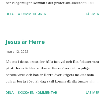
har vi egentligen kommit i det profetiska skeendet? Det
beror på vem du frågar. Personligen tror jag inte det är
DELA
4 KOMMENTARER
LÄS MER
särskilt långt kvar till Jesu tillkommelse. Finns det något
samband mellan invasionen i Ukraina och att de judar som
ännu bor kvar där skall återvända till Israel? Har den
profetia som Emanuel Minos lyft fram där den gamla damen
Jesus är Herre
i Norge sett tredje världskriget bryta ut någon koppling
till dagens händelser? Frågor där vi anar ett svar utan att
mars 12, 2022
kunna stadfästa ett svar med säkerhet. Finnmarksprofeten
Låt oss i dessa orostider hålla fast vid och låta fokuset vara
och gudsmannen Anton Johanson såg många syner och
på att Jesus är Herre. Han är Herre över det osynliga
uppenbarelser som redan skedde under hans egen levnad.
corona virus och han är Herre över krigets makter som
Han dog 1928. Skandinavien har knappast haft någon profet
bullrar borta i öst. En dag skall komma då alla tungor skall
av hans kaliber när det gäller drömmar och syner som just
bekänna, vare sig de är i himlen, på jorden eller under
denne fiskarbonde från nordligaste Norge. De syner som
DELA
SKICKA EN KOMMENTAR
LÄS MER
jorden att Jesus Kristus är Herre! Ära Halleluja! Detta är
han såg angåe...
något att se fram emot med glädje!