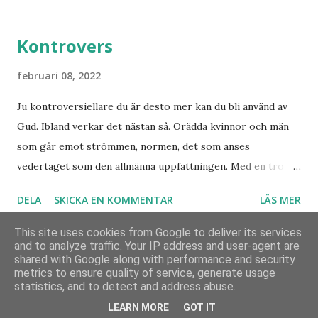
Kontrovers
februari 08, 2022
Ju kontroversiellare du är desto mer kan du bli använd av
Gud. Ibland verkar det nästan så. Orädda kvinnor och män
som går emot strömmen, normen, det som anses
vedertaget som den allmänna uppfattningen. Med en tro
som bär över alla djup och övervinner otrosbergen och
DELA
SKICKA EN KOMMENTAR
LÄS MER
dess fästen. Vad skulle Sverige ha varit utan alla dem som
vågade satsa? Som beslutade våga göra det som de brann
This site uses cookies from Google to deliver its services
för trots att de var utan pengar, utan fungerande skyddsnät
and to analyze traffic. Your IP address and user-agent are
shared with Google along with performance and security
men med en brinnande trosvision? Var finns dessa idag?
metrics to ensure quality of service, generate usage
Använder Blogger
Nog finns de, det är jag övertygad om. Men denna
statistics, and to detect and address abuse.
materialism, skall den igen erövra världen när
LEARN MORE
GOT IT