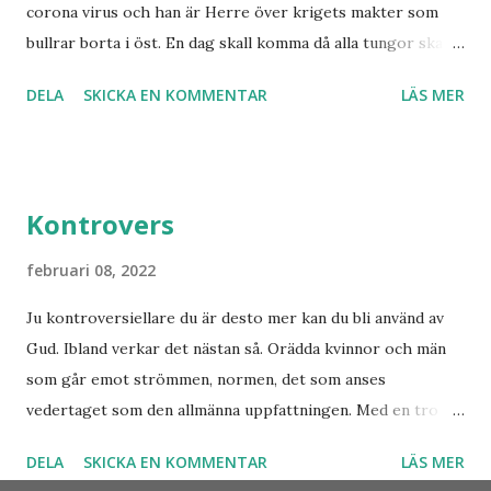
corona virus och han är Herre över krigets makter som
Han dog 1928. Skandinavien har knappast haft någon profet
bullrar borta i öst. En dag skall komma då alla tungor skall
av hans kaliber när det gäller drömmar och syner som just
bekänna, vare sig de är i himlen, på jorden eller under
denne fiskarbonde från nordligaste Norge. De syner som
DELA
SKICKA EN KOMMENTAR
LÄS MER
jorden att Jesus Kristus är Herre! Ära Halleluja! Detta är
han såg angåe...
något att se fram emot med glädje!
Kontrovers
februari 08, 2022
Ju kontroversiellare du är desto mer kan du bli använd av
Gud. Ibland verkar det nästan så. Orädda kvinnor och män
som går emot strömmen, normen, det som anses
vedertaget som den allmänna uppfattningen. Med en tro
som bär över alla djup och övervinner otrosbergen och
DELA
SKICKA EN KOMMENTAR
LÄS MER
dess fästen. Vad skulle Sverige ha varit utan alla dem som