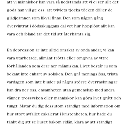
att vi människor kan vara så nedstämda att vi ej ser allt det
goda han vill ge oss, att tvivlets tjocka töcken döljer de
glädjeämnen som likväl finns. Den som någon gång
övervintrat i dödsskuggans dal vet hur hopplöst allt kan
vara och ibland tar det tid att återhämta sig.
En depression är inte alltid orsakat av onda andar, vi kan
vara utarbetade, allmänt trötta eller omgivna av yttre
förhållanden som drar ner människan. Livet består ju som
bekant inte enbart av solsken. Den grå meningslösa, trista
vardagen som inte bjuder på några större överraskningar
kan dra ner oss, ensamheten utan gemenskap med andra
vänner, trossyskon eller människor kan göra livet grått och
tungt. Matar du dig dessutom ständigt med information om
hur stort avfallet eskalerat i kristenheten, hur hade du
tänkt dig att se ljuset bakom ridån, klara av att ständigt