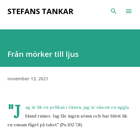
Fortsätt till huvudinnehåll
STEFANS TANKAR
Från mörker till ljus
november 13, 2021
"J
ag är lik en pelikan i öknen, jag är såsom en uggla
bland ruiner. Jag får ingen sömn och har blivit lik
en ensam fågel på taket." (Ps.102:7,8)