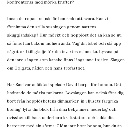
konfronteras med mörka krafter?
Innan du ropar om nåd är han redo att svara. Kan vi
förnimma den stilla susningen genom nattens
skugglandskap? Hur mörkt och hopplöst det än kan se ut,
så finns han bakom molnen ändå. Tag din bibel och slå upp
något ord till glädje för din invärtes människa. Lyssna på
den inre sången som kanske finns långt inne i själen. Sången
om Golgata, nåden och hans trofasthet.
När Saul var anfäktad spelade David harpa för honom. Det
lindrande de mörka tankarna. Lovsången kan också föra dig
bort från hopplöshetens dimmarker, in i ljusets färgrika
boning, lyfta din blick från dina bekymmer, nederlag och
ovisshet till hans underbara kraftstation och ladda dina
batterier med sin sötma. Glöm inte bort honom, hur du än