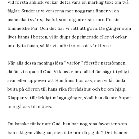
Vid första anblick verkar detta vara en märklig text om två
fåglar. Studerar vi verserna mer noggrant finner vi en
människa i svår själsnöd, som utgjuter sitt inre för sin
himmelske Far. Och det har vi rätt att göra. De gånger som
livet känns i botten, vi är djupt deprimerade eller vi orkar
inte lyfta fanan, så får vi anförtro oss åt vår Herre.
När alla dessa meningslösa " varför " förstör nattsömnen,
då får vi ropa till Gud. Vi kanske inte alltid får något tydligt
svar eller upplever att Han finns hos oss, men vi får ändå
bulta på dörren till hans rika förrådshus och be om hjälp.
Klappar vi tillräckligt många gånger, skall han då inte öppna
och gå oss till mötes.
Du kanske tänker att Gud, han har nog sina favoriter som
han rikligen välsignar, men inte hör då jag dit? Det händer