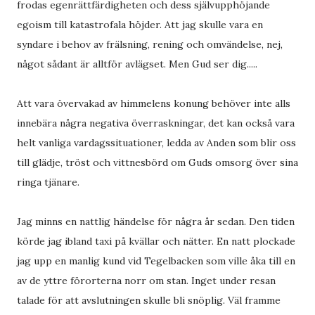
frodas egenrättfärdigheten och dess självupphöjande
egoism till katastrofala höjder. Att jag skulle vara en
syndare i behov av frälsning, rening och omvändelse, nej,
något sådant är alltför avlägset. Men Gud ser dig.....
Att vara övervakad av himmelens konung behöver inte alls
innebära några negativa överraskningar, det kan också vara
helt vanliga vardagssituationer, ledda av Anden som blir oss
till glädje, tröst och vittnesbörd om Guds omsorg över sina
ringa tjänare.
Jag minns en nattlig händelse för några år sedan. Den tiden
körde jag ibland taxi på kvällar och nätter. En natt plockade
jag upp en manlig kund vid Tegelbacken som ville åka till en
av de yttre förorterna norr om stan. Inget under resan
talade för att avslutningen skulle bli snöplig. Väl framme