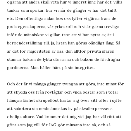
ogärna att andra skall veta hur vi innerst inne har det; vilka
tankar som spökar, hur vi mår de gånger vi har det tufft
etc. Den offentliga sidan hos oss lyfter vi gärna fram, de
goda egenskaperna, vår yrkesroll och vi är gärna trevliga
inför de människor vi gillar, tror att vi har nytta av, är i
beroendeställning till, ja, listan kan göras oändligt lång. Så
är det för majoriteten av oss, den alltför privata sfären
stannar bakom de lykta dörrarna och bakom de fördragna
gardinerna. Man håller hårt på sin integritet.
Och det är vi många gånger tvungna att göra, inte minst för
att skydda oss från rovfåglar och vilda bestar som i total
hänsynslöshet skrupellöst kastar sig över sitt offer i syfte
att sabotera sin medmänniskas liv på skvallerpressens
oheliga altare. Vad kommer det mig vid, jag har väl rätt att
göra som jag vill, för JAG gör minsann inte så, och så