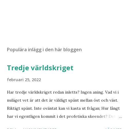
Populära inlägg i den här bloggen
Tredje världskriget
februari 25, 2022
Har tredje världskriget redan inletts? Ingen aning. Vad vi i
nuläget vet är att det är väldigt spänt mellan öst och väst.
Riktigt spänt. Inte oväntat kan vi kasta ut frågan; Hur långt
har vi egentligen kommit i det profetiska skeendet? Det
beror på vem du frågar. Personligen tror jag inte det är