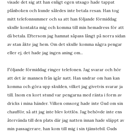
visade det sig att han enligt egen utsago hade tappat
plånboken och kunde således inte betala resan. Han tog
mitt telefonnummer och sa att han följande förmiddag
skulle kontakta mig och komma till min hemadress för att
då betala. Eftersom jag hamnat såpass långt på norra sidan
av stan åkte jag hem. Om det skulle komma några pengar
eller ej, det hade jag ingen aning om...
Följande förmiddag ringer telefonen. Jag svarar och hör
att det är mannen från igår natt. Han undrar om han kan
komma och göra upp skulden, vilket jag givetvis svarar ja
till. Inom en kort stund var pengarna med ränta i form av
dricks i mina händer. Vilken omsorg hade inte Gud om sin
chaufför, så att jag inte blev lottlös. Jag behövde inte ens
återvända till den plats där jag natten innan hade släppt av
min passagerare, han kom till mig i sin tjänstebil. Guds