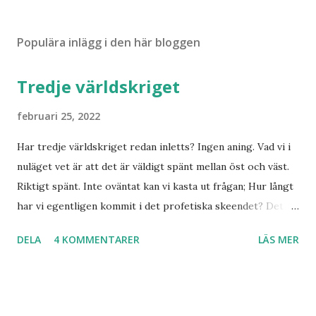
Populära inlägg i den här bloggen
Tredje världskriget
februari 25, 2022
Har tredje världskriget redan inletts? Ingen aning. Vad vi i
nuläget vet är att det är väldigt spänt mellan öst och väst.
Riktigt spänt. Inte oväntat kan vi kasta ut frågan; Hur långt
har vi egentligen kommit i det profetiska skeendet? Det
beror på vem du frågar. Personligen tror jag inte det är
DELA
4 KOMMENTARER
LÄS MER
särskilt långt kvar till Jesu tillkommelse. Finns det något
samband mellan invasionen i Ukraina och att de judar som
ännu bor kvar där skall återvända till Israel? Har den
profetia som Emanuel Minos lyft fram där den gamla damen