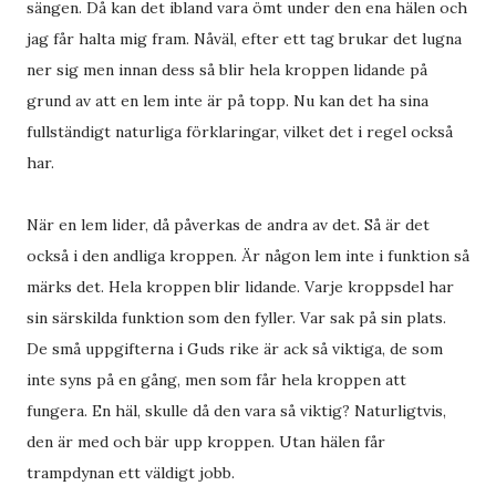
sängen. Då kan det ibland vara ömt under den ena hälen och
jag får halta mig fram. Nåväl, efter ett tag brukar det lugna
ner sig men innan dess så blir hela kroppen lidande på
grund av att en lem inte är på topp. Nu kan det ha sina
fullständigt naturliga förklaringar, vilket det i regel också
har.
När en lem lider, då påverkas de andra av det. Så är det
också i den andliga kroppen. Är någon lem inte i funktion så
märks det. Hela kroppen blir lidande. Varje kroppsdel har
sin särskilda funktion som den fyller. Var sak på sin plats.
De små uppgifterna i Guds rike är ack så viktiga, de som
inte syns på en gång, men som får hela kroppen att
fungera. En häl, skulle då den vara så viktig? Naturligtvis,
den är med och bär upp kroppen. Utan hälen får
trampdynan ett väldigt jobb.