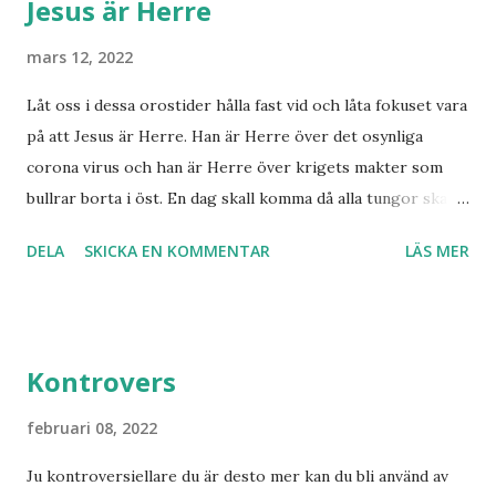
Jesus är Herre
i Norge sett tredje världskriget bryta ut någon koppling
till dagens händelser? Frågor där vi anar ett svar utan att
mars 12, 2022
kunna stadfästa ett svar med säkerhet. Finnmarksprofeten
Låt oss i dessa orostider hålla fast vid och låta fokuset vara
och gudsmannen Anton Johanson såg många syner och
på att Jesus är Herre. Han är Herre över det osynliga
uppenbarelser som redan skedde under hans egen levnad.
corona virus och han är Herre över krigets makter som
Han dog 1928. Skandinavien har knappast haft någon profet
bullrar borta i öst. En dag skall komma då alla tungor skall
av hans kaliber när det gäller drömmar och syner som just
bekänna, vare sig de är i himlen, på jorden eller under
denne fiskarbonde från nordligaste Norge. De syner som
DELA
SKICKA EN KOMMENTAR
LÄS MER
jorden att Jesus Kristus är Herre! Ära Halleluja! Detta är
han såg angåe...
något att se fram emot med glädje!
Kontrovers
februari 08, 2022
Ju kontroversiellare du är desto mer kan du bli använd av