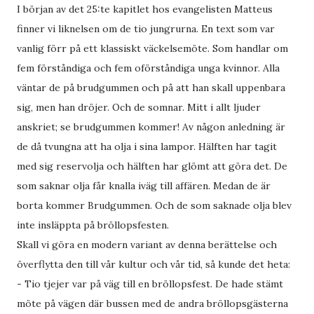
I början av det 25:te kapitlet hos evangelisten Matteus
finner vi liknelsen om de tio jungrurna. En text som var
vanlig förr på ett klassiskt väckelsemöte. Som handlar om
fem förståndiga och fem oförståndiga unga kvinnor. Alla
väntar de på brudgummen och på att han skall uppenbara
sig, men han dröjer. Och de somnar. Mitt i allt ljuder
anskriet; se brudgummen kommer! Av någon anledning är
de då tvungna att ha olja i sina lampor. Hälften har tagit
med sig reservolja och hälften har glömt att göra det. De
som saknar olja får knalla iväg till affären. Medan de är
borta kommer Brudgummen. Och de som saknade olja blev
inte insläppta på bröllopsfesten.
Skall vi göra en modern variant av denna berättelse och
överflytta den till vår kultur och vår tid, så kunde det heta:
- Tio tjejer var på väg till en bröllopsfest. De hade stämt
möte på vägen där bussen med de andra bröllopsgästerna