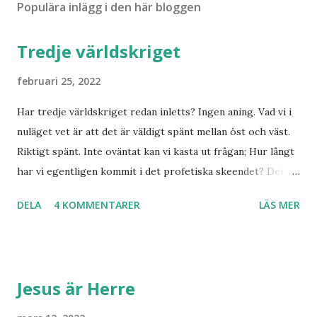
Populära inlägg i den här bloggen
Tredje världskriget
februari 25, 2022
Har tredje världskriget redan inletts? Ingen aning. Vad vi i
nuläget vet är att det är väldigt spänt mellan öst och väst.
Riktigt spänt. Inte oväntat kan vi kasta ut frågan; Hur långt
har vi egentligen kommit i det profetiska skeendet? Det
beror på vem du frågar. Personligen tror jag inte det är
DELA
4 KOMMENTARER
LÄS MER
särskilt långt kvar till Jesu tillkommelse. Finns det något
samband mellan invasionen i Ukraina och att de judar som
ännu bor kvar där skall återvända till Israel? Har den
profetia som Emanuel Minos lyft fram där den gamla damen
Jesus är Herre
i Norge sett tredje världskriget bryta ut någon koppling
till dagens händelser? Frågor där vi anar ett svar utan att