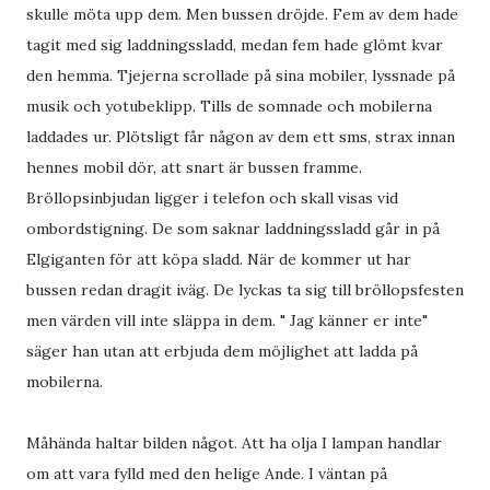
skulle möta upp dem. Men bussen dröjde. Fem av dem hade
tagit med sig laddningssladd, medan fem hade glömt kvar
den hemma. Tjejerna scrollade på sina mobiler, lyssnade på
musik och yotubeklipp. Tills de somnade och mobilerna
laddades ur. Plötsligt får någon av dem ett sms, strax innan
hennes mobil dör, att snart är bussen framme.
Bröllopsinbjudan ligger i telefon och skall visas vid
ombordstigning. De som saknar laddningssladd går in på
Elgiganten för att köpa sladd. När de kommer ut har
bussen redan dragit iväg. De lyckas ta sig till bröllopsfesten
men värden vill inte släppa in dem. " Jag känner er inte"
säger han utan att erbjuda dem möjlighet att ladda på
mobilerna.
Måhända haltar bilden något. Att ha olja I lampan handlar
om att vara fylld med den helige Ande. I väntan på