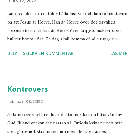
mars 12, 2022
kunna stadfästa ett svar med säkerhet. Finnmarksprofeten
Låt oss i dessa orostider hålla fast vid och låta fokuset vara
och gudsmannen Anton Johanson såg många syner och
på att Jesus är Herre. Han är Herre över det osynliga
uppenbarelser som redan skedde under hans egen levnad.
corona virus och han är Herre över krigets makter som
Han dog 1928. Skandinavien har knappast haft någon profet
bullrar borta i öst. En dag skall komma då alla tungor skall
av hans kaliber när det gäller drömmar och syner som just
bekänna, vare sig de är i himlen, på jorden eller under
denne fiskarbonde från nordligaste Norge. De syner som
DELA
SKICKA EN KOMMENTAR
LÄS MER
jorden att Jesus Kristus är Herre! Ära Halleluja! Detta är
han såg angåe...
något att se fram emot med glädje!
Kontrovers
februari 08, 2022
Ju kontroversiellare du är desto mer kan du bli använd av
Gud. Ibland verkar det nästan så. Orädda kvinnor och män
som går emot strömmen, normen, det som anses