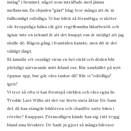
inslag" i hemmet, något som inträffade med jämna
mellanrum. En objuden "gäst" Idag tror många att de är
fullkomligt odödliga. Vi har blivit så förnuftiga, vi sköter
vår kroppsliga hälsa väl, gör regelbundna läkarbesök och
ägnar inte en sekund åt att det knappt ens är möjligt att jag
skulle dö. Någon gång i framtiden kanske, men dit är det
väldigt långt.
Så lamslår ett osynligt virus en hel värld och döden blir
plötsligt närvarande mitt ibland oss. När samhället på nytt
öppnar upp, hur går våra tankar då? Blir vi "odödliga"
igen?
Vi tror så ofta vi kan förutspå världen och våra egna liv.
Trodde Lars Wilks att det var livets sista åktur för hans
del, då han stängde bildörren och chaufför satte bilen i
rörelse? Knappast. Förmodligen kände han sig rätt trygg
bland sina livvakter. De hade ju gjort så många bilresor