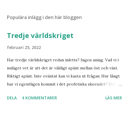
Populära inlägg i den här bloggen
Tredje världskriget
februari 25, 2022
Har tredje världskriget redan inletts? Ingen aning. Vad vi i
nuläget vet är att det är väldigt spänt mellan öst och väst.
Riktigt spänt. Inte oväntat kan vi kasta ut frågan; Hur långt
har vi egentligen kommit i det profetiska skeendet? Det
beror på vem du frågar. Personligen tror jag inte det är
DELA
4 KOMMENTARER
LÄS MER
särskilt långt kvar till Jesu tillkommelse. Finns det något
samband mellan invasionen i Ukraina och att de judar som
ännu bor kvar där skall återvända till Israel? Har den
profetia som Emanuel Minos lyft fram där den gamla damen