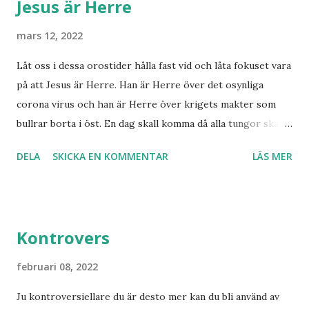
Jesus är Herre
i Norge sett tredje världskriget bryta ut någon koppling
till dagens händelser? Frågor där vi anar ett svar utan att
mars 12, 2022
kunna stadfästa ett svar med säkerhet. Finnmarksprofeten
Låt oss i dessa orostider hålla fast vid och låta fokuset vara
och gudsmannen Anton Johanson såg många syner och
på att Jesus är Herre. Han är Herre över det osynliga
uppenbarelser som redan skedde under hans egen levnad.
corona virus och han är Herre över krigets makter som
Han dog 1928. Skandinavien har knappast haft någon profet
bullrar borta i öst. En dag skall komma då alla tungor skall
av hans kaliber när det gäller drömmar och syner som just
bekänna, vare sig de är i himlen, på jorden eller under
denne fiskarbonde från nordligaste Norge. De syner som
DELA
SKICKA EN KOMMENTAR
LÄS MER
jorden att Jesus Kristus är Herre! Ära Halleluja! Detta är
han såg angåe...
något att se fram emot med glädje!
Kontrovers
februari 08, 2022
Ju kontroversiellare du är desto mer kan du bli använd av