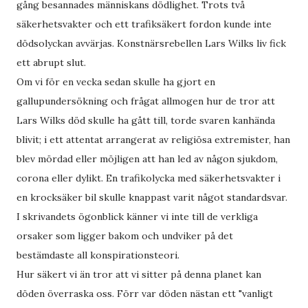
gång besannades människans dödlighet. Trots två
säkerhetsvakter och ett trafiksäkert fordon kunde inte
dödsolyckan avvärjas. Konstnärsrebellen Lars Wilks liv fick
ett abrupt slut.
Om vi för en vecka sedan skulle ha gjort en
gallupundersökning och frågat allmogen hur de tror att
Lars Wilks död skulle ha gått till, torde svaren kanhända
blivit; i ett attentat arrangerat av religiösa extremister, han
blev mördad eller möjligen att han led av någon sjukdom,
corona eller dylikt. En trafikolycka med säkerhetsvakter i
en krocksäker bil skulle knappast varit något standardsvar.
I skrivandets ögonblick känner vi inte till de verkliga
orsaker som ligger bakom och undviker på det
bestämdaste all konspirationsteori.
Hur säkert vi än tror att vi sitter på denna planet kan
döden överraska oss. Förr var döden nästan ett "vanligt