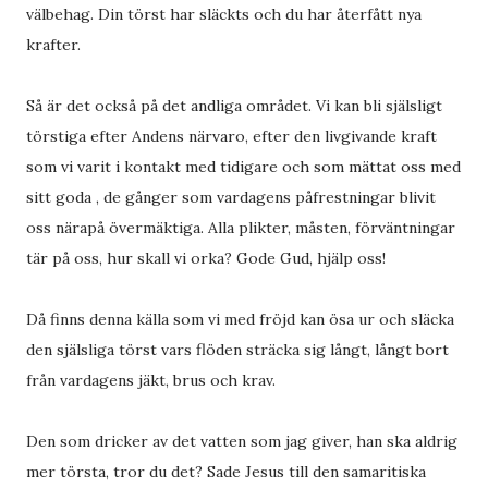
välbehag. Din törst har släckts och du har återfått nya
krafter.
Så är det också på det andliga området. Vi kan bli själsligt
törstiga efter Andens närvaro, efter den livgivande kraft
som vi varit i kontakt med tidigare och som mättat oss med
sitt goda , de gånger som vardagens påfrestningar blivit
oss närapå övermäktiga. Alla plikter, måsten, förväntningar
tär på oss, hur skall vi orka? Gode Gud, hjälp oss!
Då finns denna källa som vi med fröjd kan ösa ur och släcka
den själsliga törst vars flöden sträcka sig långt, långt bort
från vardagens jäkt, brus och krav.
Den som dricker av det vatten som jag giver, han ska aldrig
mer törsta, tror du det? Sade Jesus till den samaritiska