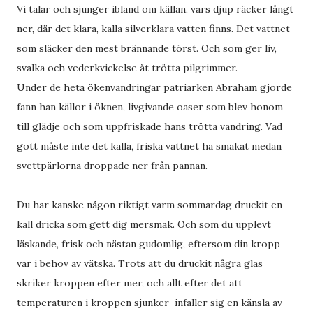
Vi talar och sjunger ibland om källan, vars djup räcker långt
ner, där det klara, kalla silverklara vatten finns. Det vattnet
som släcker den mest brännande törst. Och som ger liv,
svalka och vederkvickelse åt trötta pilgrimmer.
Under de heta ökenvandringar patriarken Abraham gjorde
fann han källor i öknen, livgivande oaser som blev honom
till glädje och som uppfriskade hans trötta vandring. Vad
gott måste inte det kalla, friska vattnet ha smakat medan
svettpärlorna droppade ner från pannan.
Du har kanske någon riktigt varm sommardag druckit en
kall dricka som gett dig mersmak. Och som du upplevt
läskande, frisk och nästan gudomlig, eftersom din kropp
var i behov av vätska. Trots att du druckit några glas
skriker kroppen efter mer, och allt efter det att
temperaturen i kroppen sjunker infaller sig en känsla av