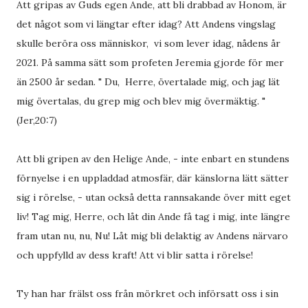
Att gripas av Guds egen Ande, att bli drabbad av Honom, är
det något som vi längtar efter idag? Att Andens vingslag
skulle beröra oss människor, vi som lever idag, nådens år
2021. På samma sätt som profeten Jeremia gjorde för mer
än 2500 år sedan. " Du, Herre, övertalade mig, och jag lät
mig övertalas, du grep mig och blev mig övermäktig. "
(Jer,20:7)
Att bli gripen av den Helige Ande, - inte enbart en stundens
förnyelse i en uppladdad atmosfär, där känslorna lätt sätter
sig i rörelse, - utan också detta rannsakande över mitt eget
liv! Tag mig, Herre, och låt din Ande få tag i mig, inte längre
fram utan nu, nu, Nu! Låt mig bli delaktig av Andens närvaro
och uppfylld av dess kraft! Att vi blir satta i rörelse!
Ty han har frälst oss från mörkret och införsatt oss i sin