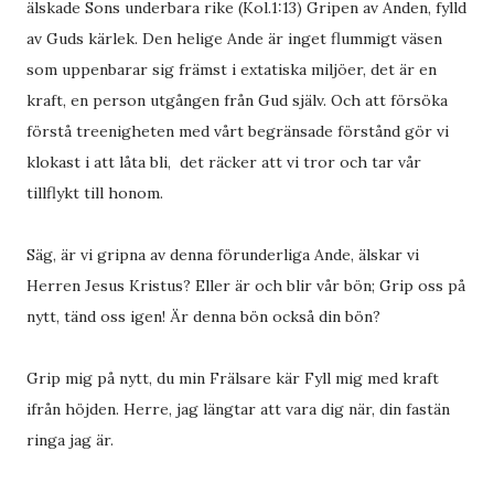
älskade Sons underbara rike (Kol.1:13) Gripen av Anden, fylld
av Guds kärlek. Den helige Ande är inget flummigt väsen
som uppenbarar sig främst i extatiska miljöer, det är en
kraft, en person utgången från Gud själv. Och att försöka
förstå treenigheten med vårt begränsade förstånd gör vi
klokast i att låta bli, det räcker att vi tror och tar vår
tillflykt till honom.
Säg, är vi gripna av denna förunderliga Ande, älskar vi
Herren Jesus Kristus? Eller är och blir vår bön; Grip oss på
nytt, tänd oss igen! Är denna bön också din bön?
Grip mig på nytt, du min Frälsare kär Fyll mig med kraft
ifrån höjden. Herre, jag längtar att vara dig när, din fastän
ringa jag är.