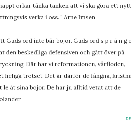
nappt orkar tänka tanken att vi ska göra ett nyt
ttningsvis verka i oss. " Arne Imsen
 att Guds ord inte bär bojor. Guds ord s p r ä n g e
at den beskedliga defensiven och gått över på
yckning. Där har vi reformationen, vårfloden,
heliga trotset. Det är därför de fångna, kristn
le åt sina bojor. De har ju alltid vetat att de
Bolander
DE