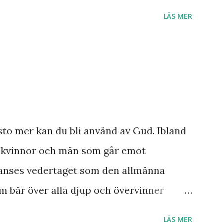
ner som han såg angåe...
s är Herre! Ära Halleluja! Detta är något
LÄS MER
sto mer kan du bli använd av Gud. Ibland
a kvinnor och män som går emot
anses vedertaget som den allmänna
m bär över alla djup och övervinner
Vad skulle Sverige ha varit utan alla dem
LÄS MER