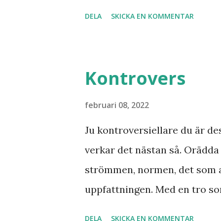
från nordligaste Norge. De sy
under jorden att Jesus Kristu
DELA
SKICKA EN KOMMENTAR
att se fram emot med glädje!
Kontrovers
februari 08, 2022
Ju kontroversiellare du är de
verkar det nästan så. Orädd
strömmen, normen, det som 
uppfattningen. Med en tro so
otrosbergen och dess fästen. 
DELA
SKICKA EN KOMMENTAR