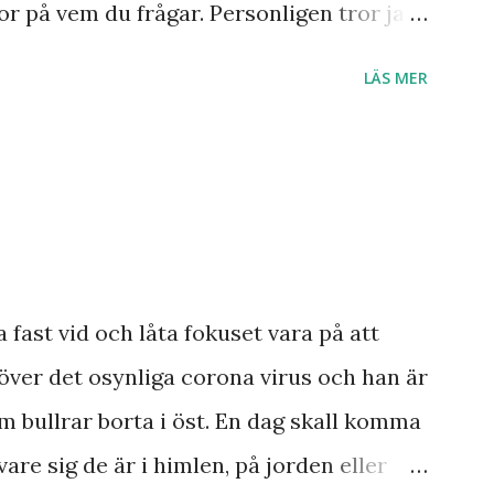
r på vem du frågar. Personligen tror jag
r till Jesu tillkommelse. Finns det något
LÄS MER
 Ukraina och att de judar som ännu bor
 Israel? Har den profetia som Emanuel
a damen i Norge sett tredje världskriget
dagens händelser? Frågor där vi anar ett
a ett svar med säkerhet.
smannen Anton Johanson såg många
a fast vid och låta fokuset vara på att
 redan skedde under hans egen levnad.
över det osynliga corona virus och han är
ar knappast haft någon profet av hans
m bullrar borta i öst. En dag skall komma
ar och syner som just denne fiskarbonde
vare sig de är i himlen, på jorden eller