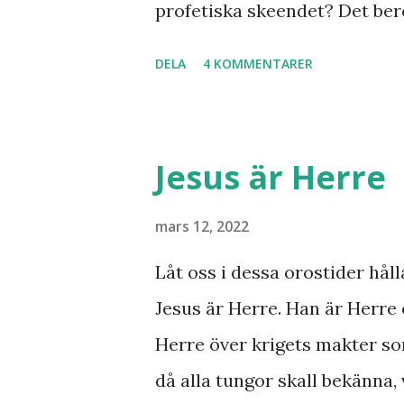
profetiska skeendet? Det bero
inte det är särskilt långt kva
DELA
4 KOMMENTARER
samband mellan invasionen i
kvar där skall återvända till
Minos lyft fram där den gaml
Jesus är Herre
bryta ut någon koppling till 
svar utan att kunna stadfäst
mars 12, 2022
Finnmarksprofeten och gud
Låt oss i dessa orostider håll
syner och uppenbarelser som
Jesus är Herre. Han är Herre 
Han dog 1928. Skandinavien h
Herre över krigets makter so
kaliber när det gäller drömm
då alla tungor skall bekänna, 