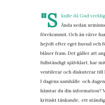
"S
kulle då Gud verklige
Ända sedan urminnes
förekommit. Och än värre har 
hejvilt efter eget huvud och
blåser fram. Det gäller att a
fullständigt självklart, har m
ventilerar och diskuterar till
I dagens samhälle och dagens
hämtar du din information? Vi
kritiskt tänkande, ett ständi