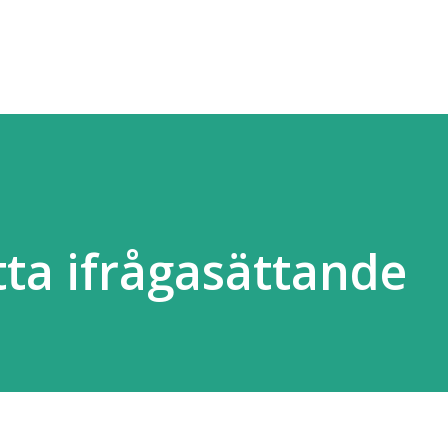
Fortsätt till huvudinnehåll
tta ifrågasättande