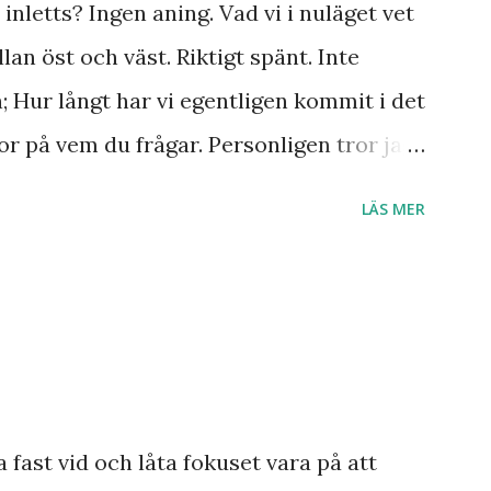
inletts? Ingen aning. Vad vi i nuläget vet
lan öst och väst. Riktigt spänt. Inte
n; Hur långt har vi egentligen kommit i det
r på vem du frågar. Personligen tror jag
r till Jesu tillkommelse. Finns det något
LÄS MER
 Ukraina och att de judar som ännu bor
 Israel? Har den profetia som Emanuel
a damen i Norge sett tredje världskriget
dagens händelser? Frågor där vi anar ett
a ett svar med säkerhet.
smannen Anton Johanson såg många
a fast vid och låta fokuset vara på att