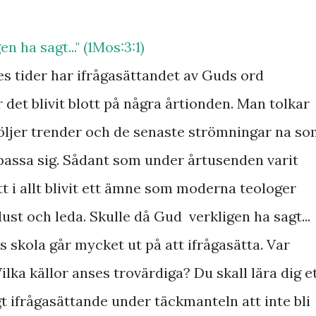
n ha sagt..." (1Mos:3:1)
 tider har ifrågasättandet av Guds ord
det blivit blott på några årtionden. Man tolkar
 följer trender och de senaste strömningar na s
npassa sig. Sådant som under årtusenden varit
itt i allt blivit ett ämne som moderna teologer
 lust och leda. Skulle då Gud verkligen ha sagt...
 skola går mycket ut på att ifrågasätta. Var
lka källor anses trovärdiga? Du skall lära dig e
gt ifrågasättande under täckmanteln att inte bli