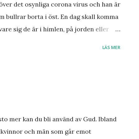
 redan skedde under hans egen levnad.
över det osynliga corona virus och han är
ar knappast haft någon profet av hans
m bullrar borta i öst. En dag skall komma
ar och syner som just denne fiskarbonde
vare sig de är i himlen, på jorden eller
ner som han såg angåe...
s är Herre! Ära Halleluja! Detta är något
LÄS MER
sto mer kan du bli använd av Gud. Ibland
a kvinnor och män som går emot