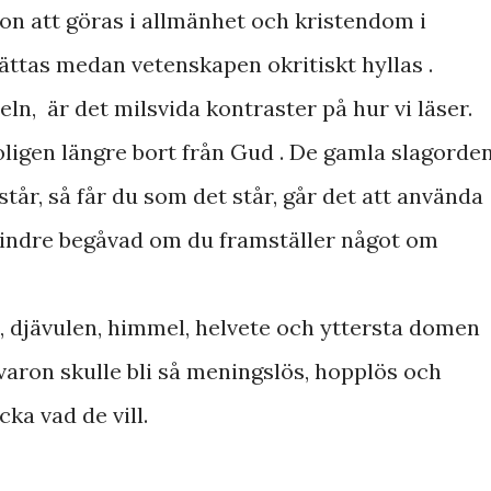
on att göras i allmänhet och kristendom i
sättas medan vetenskapen okritiskt hyllas .
beln, är det milsvida kontraster på hur vi läser.
roligen längre bort från Gud . De gamla slagorden
står, så får du som det står, går det att använda
mindre begåvad om du framställer något om
 djävulen, himmel, helvete och yttersta domen
varon skulle bli så meningslös, hopplös och
ycka vad de vill.