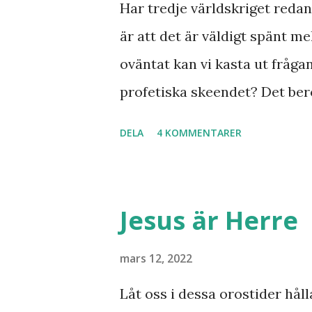
Har tredje världskriget redan 
är att det är väldigt spänt mel
oväntat kan vi kasta ut fråga
profetiska skeendet? Det bero
inte det är särskilt långt kva
DELA
4 KOMMENTARER
samband mellan invasionen i
kvar där skall återvända till
Minos lyft fram där den gaml
Jesus är Herre
bryta ut någon koppling till 
svar utan att kunna stadfäst
mars 12, 2022
Finnmarksprofeten och gud
Låt oss i dessa orostider håll