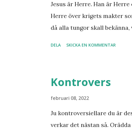
syner och uppenbarelser som
Jesus är Herre. Han är Herre 
Han dog 1928. Skandinavien h
Herre över krigets makter so
kaliber när det gäller drömm
då alla tungor skall bekänna, 
från nordligaste Norge. De sy
under jorden att Jesus Kristu
DELA
SKICKA EN KOMMENTAR
att se fram emot med glädje!
Kontrovers
februari 08, 2022
Ju kontroversiellare du är de
verkar det nästan så. Orädd