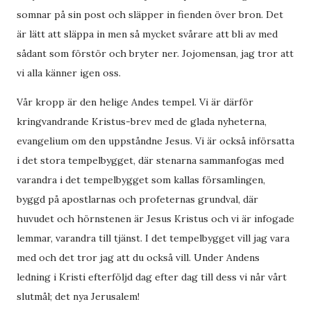
somnar på sin post och släpper in fienden över bron. Det
är lätt att släppa in men så mycket svårare att bli av med
sådant som förstör och bryter ner. Jojomensan, jag tror att
vi alla känner igen oss.
Vår kropp är den helige Andes tempel. Vi är därför
kringvandrande Kristus-brev med de glada nyheterna,
evangelium om den uppståndne Jesus. Vi är också införsatta
i det stora tempelbygget, där stenarna sammanfogas med
varandra i det tempelbygget som kallas församlingen,
byggd på apostlarnas och profeternas grundval, där
huvudet och hörnstenen är Jesus Kristus och vi är infogade
lemmar, varandra till tjänst. I det tempelbygget vill jag vara
med och det tror jag att du också vill. Under Andens
ledning i Kristi efterföljd dag efter dag till dess vi når vårt
slutmål; det nya Jerusalem!