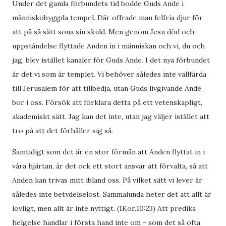
Under det gamla förbundets tid bodde Guds Ande i
människobyggda tempel. Där offrade man felfria djur för
att på så sätt sona sin skuld. Men genom Jesu död och
uppståndelse flyttade Anden in i människan och vi, du och
jag, blev istället kanaler för Guds Ande. I det nya förbundet
är det vi som är templet. Vi behöver således inte vallfärda
till Jerusalem för att tillbedja, utan Guds livgivande Ande
bor i oss. Försök att förklara detta på ett vetenskapligt,
akademiskt sätt. Jag kan det inte, utan jag väljer istället att
tro på att det förhåller sig så.
Samtidigt som det är en stor förmån att Anden flyttat in i
våra hjärtan, är det ock ett stort ansvar att förvalta, så att
Anden kan trivas mitt ibland oss. På vilket sätt vi lever är
således inte betydelselöst. Sammalunda heter det att allt är
lovligt, men allt är inte nyttigt. (1Kor.10:23) Att predika
helgelse handlar i första hand inte om - som det så ofta