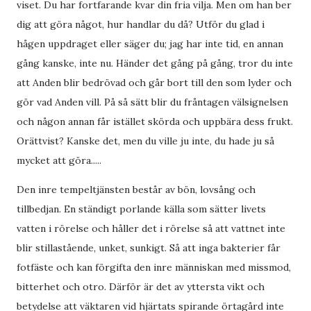
viset. Du har fortfarande kvar din fria vilja. Men om han ber
dig att göra något, hur handlar du då? Utför du glad i
hågen uppdraget eller säger du; jag har inte tid, en annan
gång kanske, inte nu. Händer det gång på gång, tror du inte
att Anden blir bedrövad och går bort till den som lyder och
gör vad Anden vill. På så sätt blir du fråntagen välsignelsen
och någon annan får istället skörda och uppbära dess frukt.
Orättvist? Kanske det, men du ville ju inte, du hade ju så
mycket att göra.....
Den inre tempeltjänsten består av bön, lovsång och
tillbedjan. En ständigt porlande källa som sätter livets
vatten i rörelse och håller det i rörelse så att vattnet inte
blir stillastående, unket, sunkigt. Så att inga bakterier får
fotfäste och kan förgifta den inre människan med missmod,
bitterhet och otro. Därför är det av yttersta vikt och
betydelse att väktaren vid hjärtats spirande örtagård inte