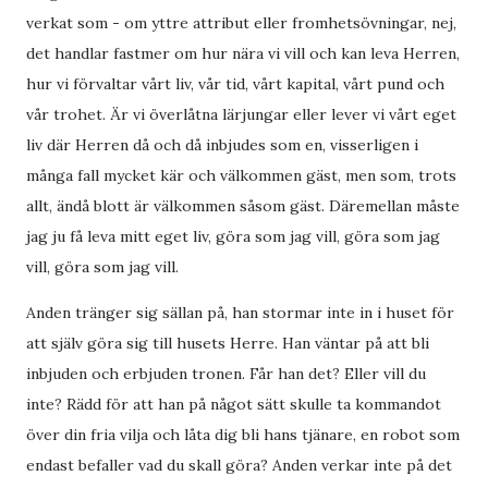
verkat som - om yttre attribut eller fromhetsövningar, nej,
det handlar fastmer om hur nära vi vill och kan leva Herren,
hur vi förvaltar vårt liv, vår tid, vårt kapital, vårt pund och
vår trohet. Är vi överlåtna lärjungar eller lever vi vårt eget
liv där Herren då och då inbjudes som en, visserligen i
många fall mycket kär och välkommen gäst, men som, trots
allt, ändå blott är välkommen såsom gäst. Däremellan måste
jag ju få leva mitt eget liv, göra som jag vill, göra som jag
vill, göra som jag vill.
Anden tränger sig sällan på, han stormar inte in i huset för
att själv göra sig till husets Herre. Han väntar på att bli
inbjuden och erbjuden tronen. Får han det? Eller vill du
inte? Rädd för att han på något sätt skulle ta kommandot
över din fria vilja och låta dig bli hans tjänare, en robot som
endast befaller vad du skall göra? Anden verkar inte på det