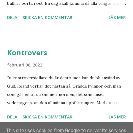
bullrar borta i öst. En dag skall komma då alla tungor skall
av hans kaliber när det gäller drömmar och syner som just
bekänna, vare sig de är i himlen, på jorden eller under
denne fiskarbonde från nordligaste Norge. De syner som
DELA
SKICKA EN KOMMENTAR
LÄS MER
jorden att Jesus Kristus är Herre! Ära Halleluja! Detta är
han såg angåe...
något att se fram emot med glädje!
Kontrovers
februari 08, 2022
Ju kontroversiellare du är desto mer kan du bli använd av
Gud. Ibland verkar det nästan så. Orädda kvinnor och män
som går emot strömmen, normen, det som anses
vedertaget som den allmänna uppfattningen. Med en tro
som bär över alla djup och övervinner otrosbergen och
DELA
SKICKA EN KOMMENTAR
LÄS MER
dess fästen. Vad skulle Sverige ha varit utan alla dem som
vågade satsa? Som beslutade våga göra det som de brann
This site uses cookies from Google to deliver its services