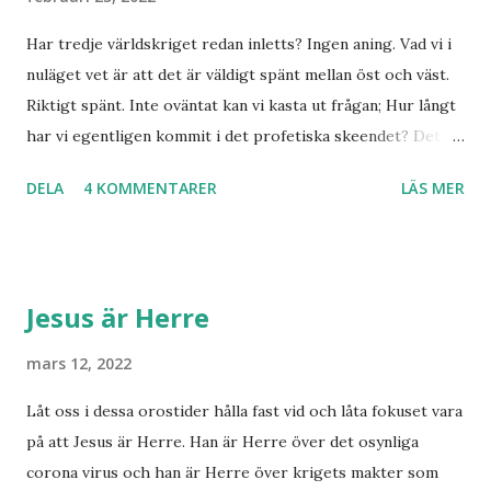
Har tredje världskriget redan inletts? Ingen aning. Vad vi i
nuläget vet är att det är väldigt spänt mellan öst och väst.
Riktigt spänt. Inte oväntat kan vi kasta ut frågan; Hur långt
har vi egentligen kommit i det profetiska skeendet? Det
beror på vem du frågar. Personligen tror jag inte det är
DELA
4 KOMMENTARER
LÄS MER
särskilt långt kvar till Jesu tillkommelse. Finns det något
samband mellan invasionen i Ukraina och att de judar som
ännu bor kvar där skall återvända till Israel? Har den
profetia som Emanuel Minos lyft fram där den gamla damen
Jesus är Herre
i Norge sett tredje världskriget bryta ut någon koppling
till dagens händelser? Frågor där vi anar ett svar utan att
mars 12, 2022
kunna stadfästa ett svar med säkerhet. Finnmarksprofeten
Låt oss i dessa orostider hålla fast vid och låta fokuset vara
och gudsmannen Anton Johanson såg många syner och
på att Jesus är Herre. Han är Herre över det osynliga
uppenbarelser som redan skedde under hans egen levnad.
corona virus och han är Herre över krigets makter som
Han dog 1928. Skandinavien har knappast haft någon profet