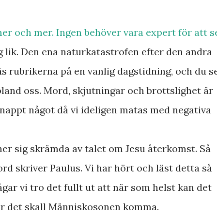
 mer och mer. Ingen behöver vara expert för att s
ig lik. Den ena naturkatastrofen efter den andra
äs rubrikerna på en vanlig dagstidning, och du s
land oss. Mord, skjutningar och brottslighet är
nappt något då vi ideligen matas med negativa
er sig skrämda av talet om Jesu återkomst. Så
d skriver Paulus. Vi har hört och läst detta så
ar vi tro det fullt ut att när som helst kan det
tar det skall Människosonen komma.