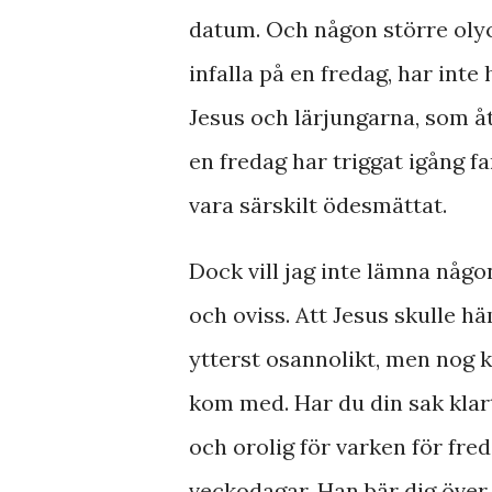
datum. Och någon större olyc
infalla på en fredag, har int
Jesus och lärjungarna, som åt
en fredag har triggat igång fa
vara särskilt ödesmättat.
Dock vill jag inte lämna någo
och oviss. Att Jesus skulle 
ytterst osannolikt, men nog k
kom med. Har du din sak kla
och orolig för varken för fre
veckodagar. Han bär dig över