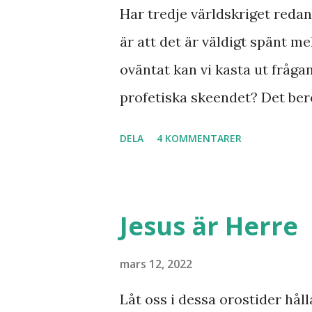
Har tredje världskriget redan 
är att det är väldigt spänt mel
oväntat kan vi kasta ut fråga
profetiska skeendet? Det bero
inte det är särskilt långt kva
DELA
4 KOMMENTARER
samband mellan invasionen i
kvar där skall återvända till
Minos lyft fram där den gaml
Jesus är Herre
bryta ut någon koppling till 
svar utan att kunna stadfäst
mars 12, 2022
Finnmarksprofeten och gud
Låt oss i dessa orostider håll