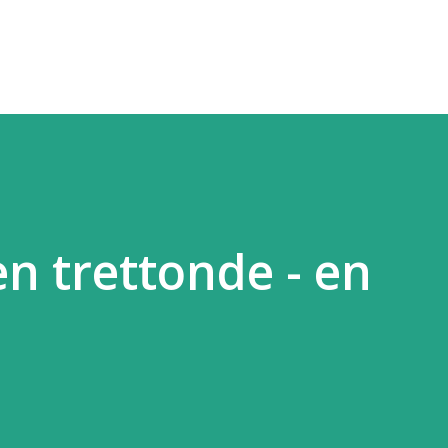
Fortsätt till huvudinnehåll
n trettonde - en