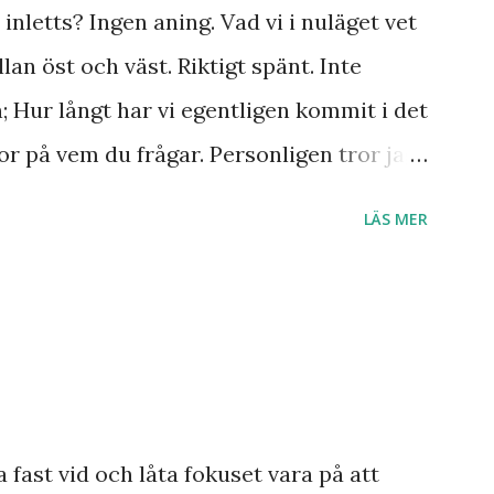
inletts? Ingen aning. Vad vi i nuläget vet
lan öst och väst. Riktigt spänt. Inte
n; Hur långt har vi egentligen kommit i det
r på vem du frågar. Personligen tror jag
r till Jesu tillkommelse. Finns det något
LÄS MER
 Ukraina och att de judar som ännu bor
 Israel? Har den profetia som Emanuel
a damen i Norge sett tredje världskriget
dagens händelser? Frågor där vi anar ett
a ett svar med säkerhet.
smannen Anton Johanson såg många
a fast vid och låta fokuset vara på att