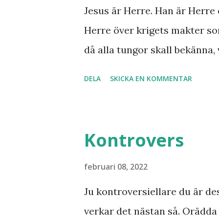
syner och uppenbarelser som
Jesus är Herre. Han är Herre 
Han dog 1928. Skandinavien h
Herre över krigets makter so
kaliber när det gäller drömm
då alla tungor skall bekänna, 
från nordligaste Norge. De sy
under jorden att Jesus Kristu
DELA
SKICKA EN KOMMENTAR
att se fram emot med glädje!
Kontrovers
februari 08, 2022
Ju kontroversiellare du är de
verkar det nästan så. Orädd