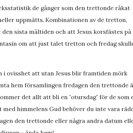
ksstatistik de gånger som den trettonde råkat
e heller uppmätts. Kombinationen av de tretton,
 den sista måltiden och att Jesus korsfästes på
ntasin om att just talet tretton och fredag skull
n i ovisshet att utan Jesus blir framtiden mörk
hämta hem församlingen fredagen den trettonde 
ommer det allt att bli en "otursdag" för de som 
rt med himmelens Gud behöver du inte vara räd
dagen den trettonde eller några andra datum ell
 djupen - ända hem!