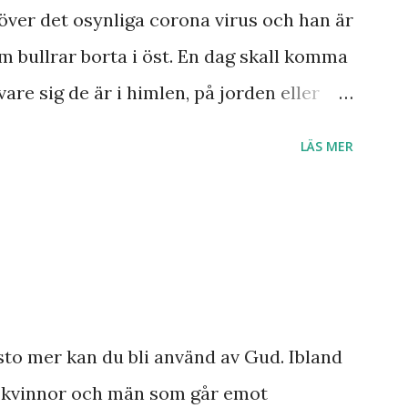
 redan skedde under hans egen levnad.
över det osynliga corona virus och han är
ar knappast haft någon profet av hans
m bullrar borta i öst. En dag skall komma
ar och syner som just denne fiskarbonde
vare sig de är i himlen, på jorden eller
ner som han såg angåe...
s är Herre! Ära Halleluja! Detta är något
LÄS MER
sto mer kan du bli använd av Gud. Ibland
a kvinnor och män som går emot