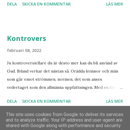
DELA
SKICKA EN KOMMENTAR
LÄS MER
jorden att Jesus Kristus är Herre! Ära Halleluja! Detta är
han såg angåe...
något att se fram emot med glädje!
Kontrovers
februari 08, 2022
Ju kontroversiellare du är desto mer kan du bli använd av
Gud. Ibland verkar det nästan så. Orädda kvinnor och män
som går emot strömmen, normen, det som anses
vedertaget som den allmänna uppfattningen. Med en tro
som bär över alla djup och övervinner otrosbergen och
DELA
SKICKA EN KOMMENTAR
LÄS MER
dess fästen. Vad skulle Sverige ha varit utan alla dem som
vågade satsa? Som beslutade våga göra det som de brann
This site uses cookies from Google to deliver its services
för trots att de var utan pengar, utan fungerande skyddsnät
and to analyze traffic. Your IP address and user-agent are
shared with Google along with performance and security
men med en brinnande trosvision? Var finns dessa idag?