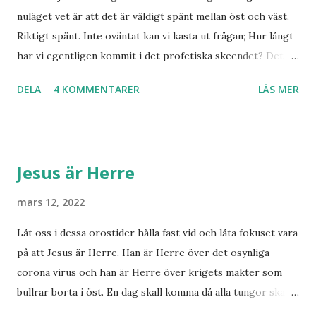
m
nuläget vet är att det är väldigt spänt mellan öst och väst.
m
Riktigt spänt. Inte oväntat kan vi kasta ut frågan; Hur långt
e
har vi egentligen kommit i det profetiska skeendet? Det
n
t
beror på vem du frågar. Personligen tror jag inte det är
a
DELA
4 KOMMENTARER
LÄS MER
särskilt långt kvar till Jesu tillkommelse. Finns det något
r
samband mellan invasionen i Ukraina och att de judar som
ännu bor kvar där skall återvända till Israel? Har den
profetia som Emanuel Minos lyft fram där den gamla damen
Jesus är Herre
i Norge sett tredje världskriget bryta ut någon koppling
till dagens händelser? Frågor där vi anar ett svar utan att
mars 12, 2022
kunna stadfästa ett svar med säkerhet. Finnmarksprofeten
Låt oss i dessa orostider hålla fast vid och låta fokuset vara
och gudsmannen Anton Johanson såg många syner och
på att Jesus är Herre. Han är Herre över det osynliga
uppenbarelser som redan skedde under hans egen levnad.
corona virus och han är Herre över krigets makter som
Han dog 1928. Skandinavien har knappast haft någon profet
bullrar borta i öst. En dag skall komma då alla tungor skall
av hans kaliber när det gäller drömmar och syner som just
bekänna, vare sig de är i himlen, på jorden eller under
denne fiskarbonde från nordligaste Norge. De syner som