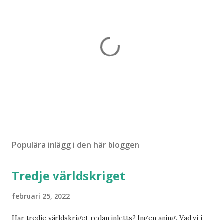
S
k
i
Populära inlägg i den här bloggen
c
k
Tredje världskriget
a
e
n
februari 25, 2022
k
o
Har tredje världskriget redan inletts? Ingen aning. Vad vi i