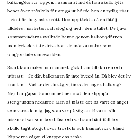
balkongdörren öppen. I samma stund då hon skulle lyfta
benet över tröskeln för att gå ut hörde hon en tydlig röst;
- visst är du ganska trött. Hon upptäckte då en fåtölj
alldeles i närheten och slog sig ned i den istället. De ljuva
sommarvindarna svalkade henne genom balkongdörren
men lyckades inte driva bort de mörka tankar som
omgjordade sinnevärlden.
Snart kom maken in i rummet, gick fram till dörren och
utbrast: - Se där, balkongen är inte byggd än. Då blev det liv
i tanten. - Vad är det du säger, finns det ingen balkong? -
Nej, här gapar tomrummet ner mot den klippiga
stengrunden nedanför. Men då måste det ha varit en ängel
som varnade mig, jag som var på väg att kliva ut. Allt
missmod var som bortblåst och vad som hänt ifall hon
skulle tagit steget över tröskeln och hamnat nere bland
klipporna vågar vi knappt ens tänka.