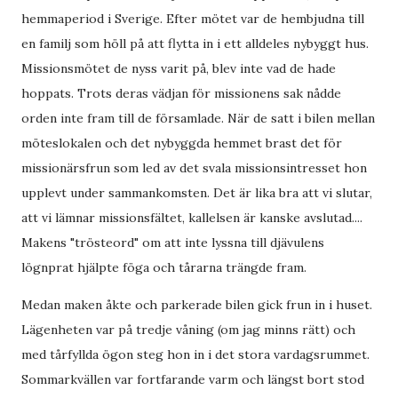
hemmaperiod i Sverige. Efter mötet var de hembjudna till
en familj som höll på att flytta in i ett alldeles nybyggt hus.
Missionsmötet de nyss varit på, blev inte vad de hade
hoppats. Trots deras vädjan för missionens sak nådde
orden inte fram till de församlade. När de satt i bilen mellan
möteslokalen och det nybyggda hemmet brast det för
missionärsfrun som led av det svala missionsintresset hon
upplevt under sammankomsten. Det är lika bra att vi slutar,
att vi lämnar missionsfältet, kallelsen är kanske avslutad....
Makens "trösteord" om att inte lyssna till djävulens
lögnprat hjälpte föga och tårarna trängde fram.
Medan maken åkte och parkerade bilen gick frun in i huset.
Lägenheten var på tredje våning (om jag minns rätt) och
med tårfyllda ögon steg hon in i det stora vardagsrummet.
Sommarkvällen var fortfarande varm och längst bort stod