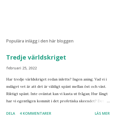
Populära inlägg i den här bloggen
Tredje världskriget
februari 25, 2022
Har tredje världskriget redan inletts? Ingen aning. Vad vi i
nuläget vet är att det är väldigt spänt mellan öst och väst.
Riktigt spänt. Inte oväntat kan vi kasta ut frågan; Hur långt
har vi egentligen kommit i det profetiska skeendet? Det
beror på vem du frågar. Personligen tror jag inte det är
DELA
4 KOMMENTARER
LÄS MER
särskilt långt kvar till Jesu tillkommelse. Finns det något