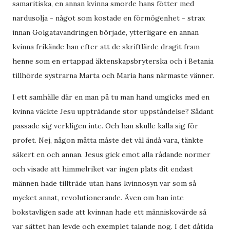
samaritiska, en annan kvinna smorde hans fötter med
nardusolja - något som kostade en förmögenhet - strax
innan Golgatavandringen började, ytterligare en annan
kvinna frikände han efter att de skriftlärde dragit fram
henne som en ertappad äktenskapsbryterska och i Betania
tillhörde systrarna Marta och Maria hans närmaste vänner.
I ett samhälle där en man på tu man hand umgicks med en
kvinna väckte Jesu uppträdande stor uppståndelse? Sådant
passade sig verkligen inte. Och han skulle kalla sig för
profet. Nej, någon måtta måste det väl ändå vara, tänkte
säkert en och annan. Jesus gick emot alla rådande normer
och visade att himmelriket var ingen plats dit endast
männen hade tillträde utan hans kvinnosyn var som så
mycket annat, revolutionerande. Även om han inte
bokstavligen sade att kvinnan hade ett människovärde så
var sättet han levde och exemplet talande nog. I det dåtida