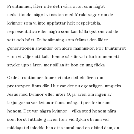
Fruntimmer, låter inte det i våra öron som något
nedsättande, något vi nästan med förakt säger om de
kvinnor som vi inte uppfattar helt respektabla,
representativa eller några som kan hålla tyst om vad de
sett och hört. En benämning som främst den äldre
generationen använder om äldre människor. För fruntimret
- om vi väljer att kalla henne så - är väl ofta kommen ett
stycke upp i åren, mer sällan är hon en ung flicka.
Ordet fruntimmer finner vi inte i bibeln även om
prototypen finns där. Hur var det nu egentligen, umgicks
Jesus med kvinnor eller inte? O, ja, även om ingen av
lärjungarna var kvinnor fanns många i periferin runt
honom. Det var några kvinnor - vilka stod honom nära -
som först hittade graven tom, vid Sykars brunn vid
middagstid inledde han ett samtal med en okänd dam, en