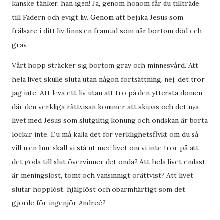
kanske tänker, han igen! Ja, genom honom får du tillträde
till Fadern och evigt liv. Genom att bejaka Jesus som
frälsare i ditt liv finns en framtid som når bortom död och
grav.
Vårt hopp sträcker sig bortom grav och minnesvård. Att
hela livet skulle sluta utan någon fortsättning, nej, det tror
jag inte. Att leva ett liv utan att tro på den yttersta domen
där den verkliga rättvisan kommer att skipas och det nya
livet med Jesus som slutgiltig konung och ondskan är borta
lockar inte. Du må kalla det för verklighetsflykt om du så
vill men hur skall vi stå ut med livet om vi inte tror på att
det goda till slut övervinner det onda? Att hela livet endast
är meningslöst, tomt och vansinnigt orättvist? Att livet
slutar hopplöst, hjälplöst och obarmhärtigt som det
gjorde för ingenjör Andreé?