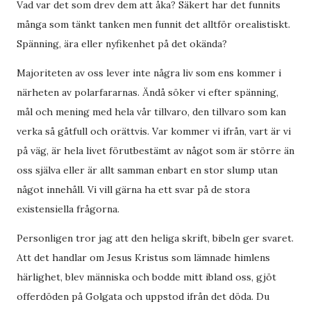
Vad var det som drev dem att åka? Säkert har det funnits
många som tänkt tanken men funnit det alltför orealistiskt.
Spänning, ära eller nyfikenhet på det okända?
Majoriteten av oss lever inte några liv som ens kommer i
närheten av polarfararnas. Ändå söker vi efter spänning,
mål och mening med hela vår tillvaro, den tillvaro som kan
verka så gåtfull och orättvis. Var kommer vi ifrån, vart är vi
på väg, är hela livet förutbestämt av något som är större än
oss själva eller är allt samman enbart en stor slump utan
något innehåll. Vi vill gärna ha ett svar på de stora
existensiella frågorna.
Personligen tror jag att den heliga skrift, bibeln ger svaret.
Att det handlar om Jesus Kristus som lämnade himlens
härlighet, blev människa och bodde mitt ibland oss, gjöt
offerdöden på Golgata och uppstod ifrån det döda. Du