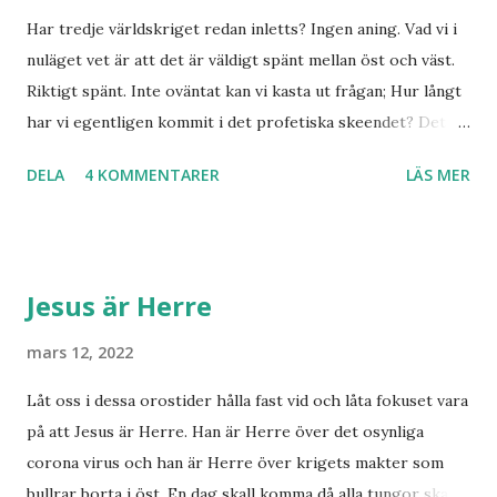
Har tredje världskriget redan inletts? Ingen aning. Vad vi i
nuläget vet är att det är väldigt spänt mellan öst och väst.
Riktigt spänt. Inte oväntat kan vi kasta ut frågan; Hur långt
har vi egentligen kommit i det profetiska skeendet? Det
beror på vem du frågar. Personligen tror jag inte det är
DELA
4 KOMMENTARER
LÄS MER
särskilt långt kvar till Jesu tillkommelse. Finns det något
samband mellan invasionen i Ukraina och att de judar som
ännu bor kvar där skall återvända till Israel? Har den
profetia som Emanuel Minos lyft fram där den gamla damen
Jesus är Herre
i Norge sett tredje världskriget bryta ut någon koppling
till dagens händelser? Frågor där vi anar ett svar utan att
mars 12, 2022
kunna stadfästa ett svar med säkerhet. Finnmarksprofeten
Låt oss i dessa orostider hålla fast vid och låta fokuset vara
och gudsmannen Anton Johanson såg många syner och
på att Jesus är Herre. Han är Herre över det osynliga
uppenbarelser som redan skedde under hans egen levnad.
corona virus och han är Herre över krigets makter som
Han dog 1928. Skandinavien har knappast haft någon profet
bullrar borta i öst. En dag skall komma då alla tungor skall
av hans kaliber när det gäller drömmar och syner som just