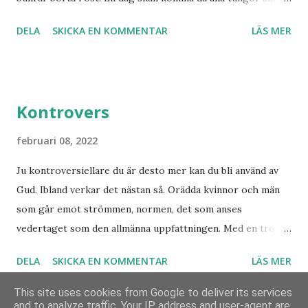
bekänna, vare sig de är i himlen, på jorden eller under
denne fiskarbonde från nordligaste Norge. De syner som
DELA
SKICKA EN KOMMENTAR
LÄS MER
jorden att Jesus Kristus är Herre! Ära Halleluja! Detta är
han såg angåe...
något att se fram emot med glädje!
Kontrovers
februari 08, 2022
Ju kontroversiellare du är desto mer kan du bli använd av
Gud. Ibland verkar det nästan så. Orädda kvinnor och män
som går emot strömmen, normen, det som anses
vedertaget som den allmänna uppfattningen. Med en tro
som bär över alla djup och övervinner otrosbergen och
DELA
SKICKA EN KOMMENTAR
LÄS MER
dess fästen. Vad skulle Sverige ha varit utan alla dem som
vågade satsa? Som beslutade våga göra det som de brann
This site uses cookies from Google to deliver its services
för trots att de var utan pengar, utan fungerande skyddsnät
and to analyze traffic. Your IP address and user-agent are