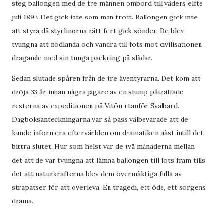
steg ballongen med de tre männen ombord till väders elfte
juli 1897. Det gick inte som man trott. Ballongen gick inte
att styra då styrlinorna rätt fort gick sönder. De blev
tvungna att nödlanda och vandra till fots mot civilisationen
dragande med sin tunga packning på slädar.
Sedan slutade spåren från de tre äventyrarna. Det kom att
dröja 33 år innan några jägare av en slump påträffade
resterna av expeditionen på Vitön utanför Svalbard.
Dagboksanteckningarna var så pass välbevarade att de
kunde informera eftervärlden om dramatiken näst intill det
bittra slutet. Hur som helst var de två månaderna mellan
det att de var tvungna att lämna ballongen till fots fram tills
det att naturkrafterna blev dem övermäktiga fulla av
strapatser för att överleva. En tragedi, ett öde, ett sorgens
drama.