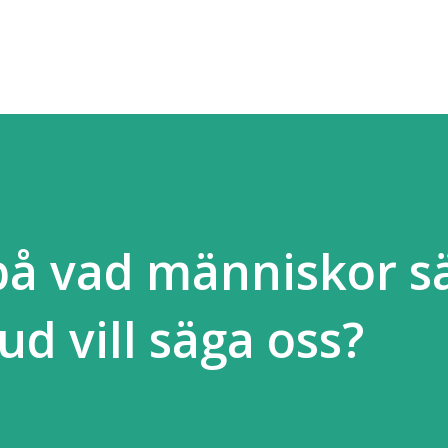
Fortsätt till huvudinnehåll
på vad människor s
d vill säga oss?