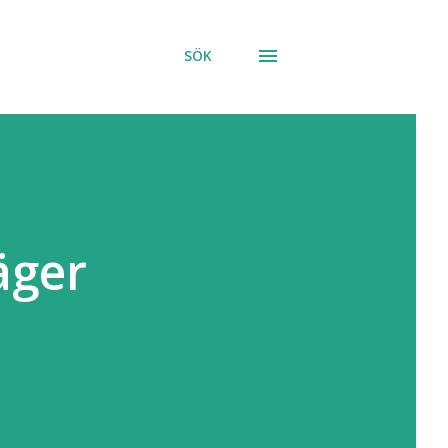
SÖK
äger