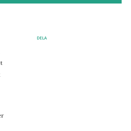
DELA
m
t
k
er