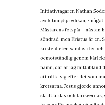
Initiativtagaren Nathan Söde
avslutningspredikan, - något s
Mästarens fotspår - nästan h
söndrad, men Kristus är en. S
kristenheten samlas i liv och 
oemotståndlig genom kärlekens
namn, där är jag mitt ibland 
att rätta sig efter det som ma
kretsarna. Jesus gjorde annor
skriftlärdas och fariseernas,
lyssnar för mycket på människo