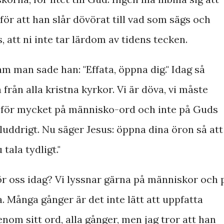
för att han slår dövörat till vad som sägs och
s, att ni inte tar lärdom av tidens tecken.
m man sade han: "Effata, öppna dig." Idag så
la från alla kristna kyrkor. Vi är döva, vi måste
at för mycket på människo-ord och inte på Guds
 sluddrigt. Nu säger Jesus: öppna dina öron så att
tala tydligt."
för oss idag? Vi lyssnar gärna på människor och 
a. Många gånger är det inte lätt att uppfatta
nom sitt ord, alla gånger, men jag tror att han