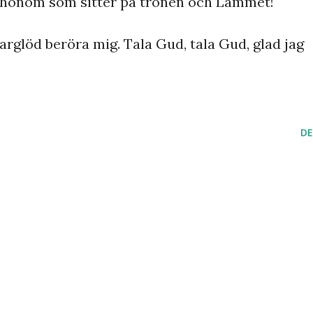
ill honom som sitter på tronen och Lammet!
targlöd beröra mig. Tala Gud, tala Gud, glad jag
DE