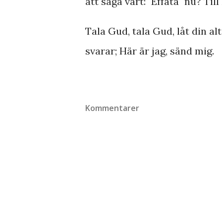
att säga vårt: "Effata" nu? T
Tala Gud, tala Gud, låt din al
svarar; Här är jag, sänd mig.
Kommentarer