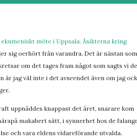
rt ekumeniskt möte i Uppsala. Åsikterna kring
jer sig oerhört från varandra. Det är nästan so
 kretsar om det tages fram något som sagts vi de
n är jag väl inte i det avseendet även om jag oc
äger.
aft uppnåddes knappast det året, snarare kom
 närapå makabert sätt, i synnerhet hos de falang
lse och vara eldens vidareförande utvalda.