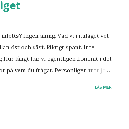
iget
inletts? Ingen aning. Vad vi i nuläget vet
lan öst och väst. Riktigt spänt. Inte
n; Hur långt har vi egentligen kommit i det
r på vem du frågar. Personligen tror jag
r till Jesu tillkommelse. Finns det något
LÄS MER
 Ukraina och att de judar som ännu bor
 Israel? Har den profetia som Emanuel
a damen i Norge sett tredje världskriget
dagens händelser? Frågor där vi anar ett