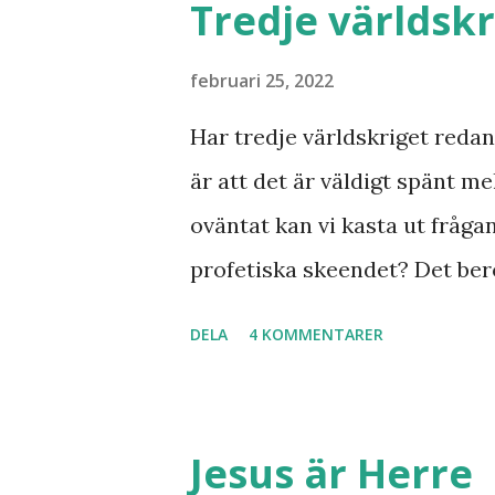
Tredje världskr
februari 25, 2022
Har tredje världskriget redan 
är att det är väldigt spänt mel
oväntat kan vi kasta ut fråga
profetiska skeendet? Det bero
inte det är särskilt långt kva
DELA
4 KOMMENTARER
samband mellan invasionen i
kvar där skall återvända till
Minos lyft fram där den gaml
Jesus är Herre
bryta ut någon koppling till 