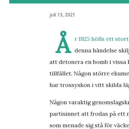
juli 13, 2021
Å
r 1925 hölls ett sto
denna händelse skil
att detonera en bomb i vissa
tillfället. Någon större ekume
har trossyskon i vitt skilda l
Någon varaktig genomslagskr
partisinnet att frodas på ett
som menade sig stå för väcke