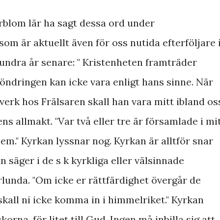
rblom lär ha sagt dessa ord under
om är aktuellt även för oss nutida efterföljare 
undra år senare: " Kristenheten framträder
öndringen kan icke vara enligt hans sinne. När
verk hos Frälsaren skall han vara mitt ibland os
 allmakt. "Var två eller tre är församlade i mi
dem." Kyrkan lyssnar nog. Kyrkan är alltför snar
n säger i de s k kyrkliga eller välsinnade
lunda. "Om icke er rättfärdighet övergår de
 skall ni icke komma in i himmelriket." Kyrkan
rna, för litet till Gud. Ingen må inbilla sig att