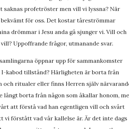
Det saknas profetröster men vill vi lyssna? När
id bekvämt för oss. Det kostar tåreströmmar
mina drömmar i Jesu anda gå sjunger vi. Vill och
d vill? Uppoffrande frågor, utmanande svar.
örsamlingarna öppnar upp för sammankomster
 I-kabod tillstånd? Härligheten är borta från
n och ritualer eller finns Herren själv närvarand
nte långt borta från någon som åkallar honom, m
vårt att förstå vad han egentligen vill och svårt
vi förstått vad vår kallelse är. Är det inte dags