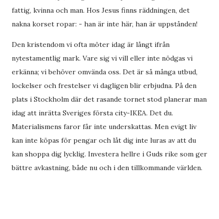
fattig, kvinna och man. Hos Jesus finns räddningen, det
nakna korset ropar: - han är inte här, han är uppstånden!
Den kristendom vi ofta möter idag är långt ifrån
nytestamentlig mark. Vare sig vi vill eller inte nödgas vi
erkänna; vi behöver omvända oss. Det är så många utbud,
lockelser och frestelser vi dagligen blir erbjudna. På den
plats i Stockholm där det rasande tornet stod planerar man
idag att inrätta Sveriges första city-IKEA. Det du.
Materialismens faror får inte underskattas. Men evigt liv
kan inte köpas för pengar och låt dig inte luras av att du
kan shoppa dig lycklig. Investera hellre i Guds rike som ger
bättre avkastning, både nu och i den tillkommande världen.