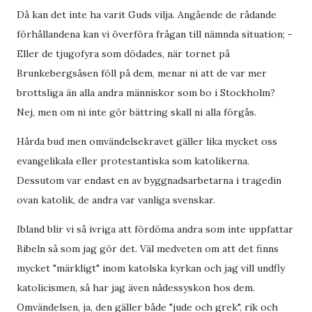
Då kan det inte ha varit Guds vilja. Angående de rådande
förhållandena kan vi överföra frågan till nämnda situation; -
Eller de tjugofyra som dödades, när tornet på
Brunkebergsåsen föll på dem, menar ni att de var mer
brottsliga än alla andra människor som bo i Stockholm?
Nej, men om ni inte gör bättring skall ni alla förgås.
Hårda bud men omvändelsekravet gäller lika mycket oss
evangelikala eller protestantiska som katolikerna.
Dessutom var endast en av byggnadsarbetarna i tragedin
ovan katolik, de andra var vanliga svenskar.
Ibland blir vi så ivriga att fördöma andra som inte uppfattar
Bibeln så som jag gör det. Väl medveten om att det finns
mycket "märkligt" inom katolska kyrkan och jag vill undfly
katolicismen, så har jag även nådessyskon hos dem.
Omvändelsen, ja, den gäller både "jude och grek", rik och