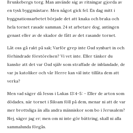
Brunkebergs torg. Man använde sig av ritningar gjorda av
en tysk byggmästare. Men något gick fel. En dag mitt i
byggnationsarbetet började det att knaka och braka och
hela tornet rasade samman. 24 st arbetare dog, antingen
genast eller av de skador de fått av det rasande tornet.
Låt oss gå rakt på sak; Varför grep inte Gud synbart in och
förhindrade förstörelsen? Vi vet inte. Eller tänker du
kanske att det var Gud själv som straffade de inblandade, de
var ju katoliker och vår Herre kan väl inte tillåta dem att
verka?
Men vad säger då Jesus i Lukas 13:4-5: - Eller de arton som
dödades, när tornet i Siloam föll på dem, menar ni att de var
mer brottsliga än alla andra människor som bo i Jerusalem?
Nej, säger jag er; men om ni inte gör bättring, skall ni alla
sammalunda förgås.