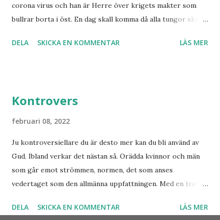
corona virus och han är Herre över krigets makter som
Han dog 1928. Skandinavien har knappast haft någon profet
bullrar borta i öst. En dag skall komma då alla tungor skall
av hans kaliber när det gäller drömmar och syner som just
bekänna, vare sig de är i himlen, på jorden eller under
denne fiskarbonde från nordligaste Norge. De syner som
DELA
SKICKA EN KOMMENTAR
LÄS MER
jorden att Jesus Kristus är Herre! Ära Halleluja! Detta är
han såg angåe...
något att se fram emot med glädje!
Kontrovers
februari 08, 2022
Ju kontroversiellare du är desto mer kan du bli använd av
Gud. Ibland verkar det nästan så. Orädda kvinnor och män
som går emot strömmen, normen, det som anses
vedertaget som den allmänna uppfattningen. Med en tro
som bär över alla djup och övervinner otrosbergen och
DELA
SKICKA EN KOMMENTAR
LÄS MER
dess fästen. Vad skulle Sverige ha varit utan alla dem som