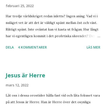
februari 25, 2022
Har tredje världskriget redan inletts? Ingen aning. Vad vi i
nuläget vet är att det är väldigt spänt mellan öst och väst.
Riktigt spänt. Inte oväntat kan vi kasta ut frågan; Hur långt
har vi egentligen kommit i det profetiska skeendet? Det
beror på vem du frågar. Personligen tror jag inte det är
DELA
4 KOMMENTARER
LÄS MER
särskilt långt kvar till Jesu tillkommelse. Finns det något
samband mellan invasionen i Ukraina och att de judar som
ännu bor kvar där skall återvända till Israel? Har den
profetia som Emanuel Minos lyft fram där den gamla damen
Jesus är Herre
i Norge sett tredje världskriget bryta ut någon koppling
till dagens händelser? Frågor där vi anar ett svar utan att
mars 12, 2022
kunna stadfästa ett svar med säkerhet. Finnmarksprofeten
Låt oss i dessa orostider hålla fast vid och låta fokuset vara
och gudsmannen Anton Johanson såg många syner och
på att Jesus är Herre. Han är Herre över det osynliga
uppenbarelser som redan skedde under hans egen levnad.