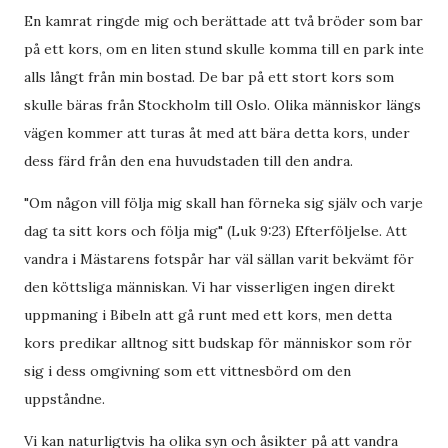
En kamrat ringde mig och berättade att två bröder som bar
på ett kors, om en liten stund skulle komma till en park inte
alls långt från min bostad. De bar på ett stort kors som
skulle bäras från Stockholm till Oslo. Olika människor längs
vägen kommer att turas åt med att bära detta kors, under
dess färd från den ena huvudstaden till den andra.
"Om någon vill följa mig skall han förneka sig själv och varje
dag ta sitt kors och följa mig" (Luk 9:23) Efterföljelse. Att
vandra i Mästarens fotspår har väl sällan varit bekvämt för
den köttsliga människan. Vi har visserligen ingen direkt
uppmaning i Bibeln att gå runt med ett kors, men detta
kors predikar alltnog sitt budskap för människor som rör
sig i dess omgivning som ett vittnesbörd om den
uppståndne.
Vi kan naturligtvis ha olika syn och åsikter på att vandra