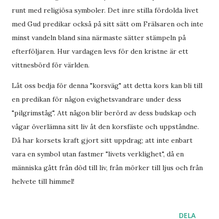
runt med religiösa symboler. Det inre stilla fördolda livet
med Gud predikar också på sitt sätt om Frälsaren och inte
minst vandeln bland sina närmaste sätter stämpeln på
efterföljaren. Hur vardagen levs för den kristne är ett
vittnesbörd för världen.
Låt oss bedja för denna "korsväg" att detta kors kan bli till
en predikan för någon evighetsvandrare under dess
"pilgrimståg". Att någon blir berörd av dess budskap och
vågar överlämna sitt liv åt den korsfäste och uppståndne.
Då har korsets kraft gjort sitt uppdrag; att inte enbart
vara en symbol utan fastmer "livets verklighet", då en
människa gått från död till liv, från mörker till ljus och från
helvete till himmel!
DELA