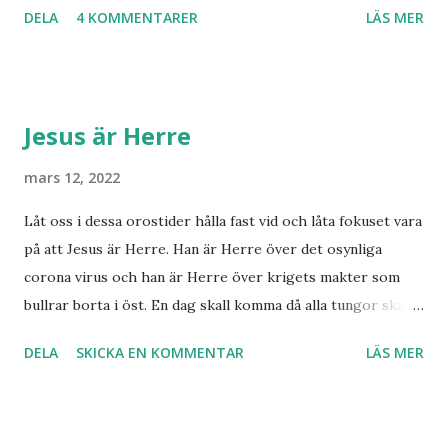
DELA
4 KOMMENTARER
LÄS MER
särskilt långt kvar till Jesu tillkommelse. Finns det något
samband mellan invasionen i Ukraina och att de judar som
ännu bor kvar där skall återvända till Israel? Har den
profetia som Emanuel Minos lyft fram där den gamla damen
Jesus är Herre
i Norge sett tredje världskriget bryta ut någon koppling
till dagens händelser? Frågor där vi anar ett svar utan att
mars 12, 2022
kunna stadfästa ett svar med säkerhet. Finnmarksprofeten
Låt oss i dessa orostider hålla fast vid och låta fokuset vara
och gudsmannen Anton Johanson såg många syner och
på att Jesus är Herre. Han är Herre över det osynliga
uppenbarelser som redan skedde under hans egen levnad.
corona virus och han är Herre över krigets makter som
Han dog 1928. Skandinavien har knappast haft någon profet
bullrar borta i öst. En dag skall komma då alla tungor skall
av hans kaliber när det gäller drömmar och syner som just
bekänna, vare sig de är i himlen, på jorden eller under
denne fiskarbonde från nordligaste Norge. De syner som
DELA
SKICKA EN KOMMENTAR
LÄS MER
jorden att Jesus Kristus är Herre! Ära Halleluja! Detta är
han såg angåe...
något att se fram emot med glädje!