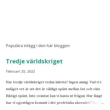
Populära inlägg i den här bloggen
Tredje världskriget
februari 25, 2022
Har tredje världskriget redan inletts? Ingen aning. Vad vi i
nuläget vet är att det är väldigt spänt mellan öst och väst.
Riktigt spänt. Inte oväntat kan vi kasta ut frågan; Hur långt
har vi egentligen kommit i det profetiska skeendet? Det
beror på vem du frågar. Personligen tror jag inte det är