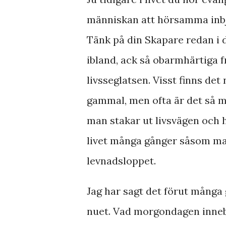
människan att hörsamma inbj
Tänk på din Skapare redan i d
ibland, ack så obarmhärtiga f
livsseglatsen. Visst finns det
gammal, men ofta är det så m
man stakar ut livsvägen och h
livet många gånger såsom man 
levnadsloppet.
Jag har sagt det förut många 
nuet. Vad morgondagen innebä