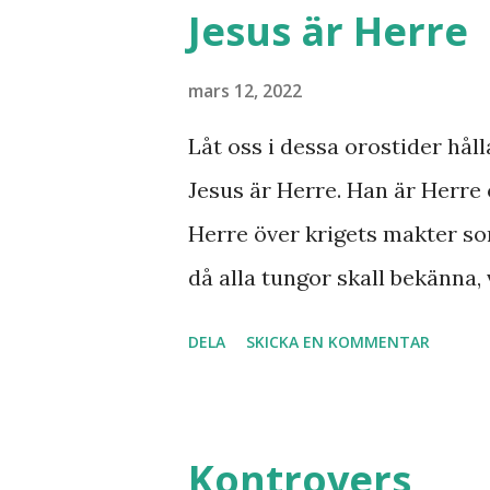
Minos lyft fram där den gaml
Jesus är Herre
bryta ut någon koppling till 
svar utan att kunna stadfäst
mars 12, 2022
Finnmarksprofeten och gud
Låt oss i dessa orostider håll
syner och uppenbarelser som
Jesus är Herre. Han är Herre 
Han dog 1928. Skandinavien h
Herre över krigets makter so
kaliber när det gäller drömm
då alla tungor skall bekänna, 
från nordligaste Norge. De sy
under jorden att Jesus Kristu
DELA
SKICKA EN KOMMENTAR
att se fram emot med glädje!
Kontrovers