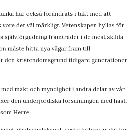
tänka har också förändrats i takt med att
 vore det väl märkligt. Vetenskapen hyllas för
 självförgudning framträder i de mest skilda
 måste hitta nya vägar fram till
r den kristendomsgrund tidigare generationer
 med makt och myndighet i andra delar av vår
växer den underjordiska församlingen med hast.
s som Herre.
ngeliet, glädjebudskapet, desto lättare är det för