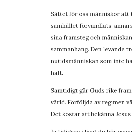
Sättet för oss människor att 
samhället förvandlats, annars
sina framsteg och människans
sammanhang. Den levande tron
nutidsmänniskan som inte ha
haft.
Samtidigt går Guds rike fram
värld. Förföljda av regimen 
Det kostar att bekänna Jesu
Ju tidigare i livet du hör eva