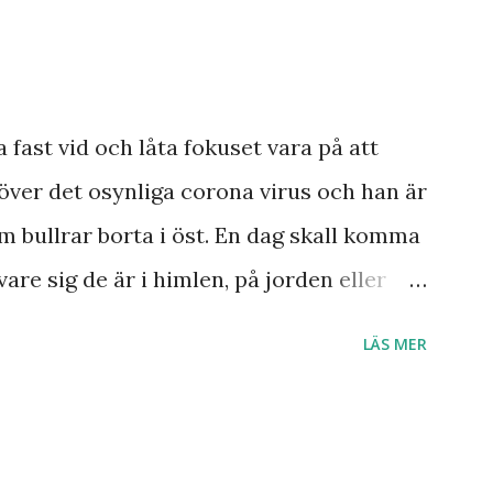
a damen i Norge sett tredje världskriget
dagens händelser? Frågor där vi anar ett
a ett svar med säkerhet.
smannen Anton Johanson såg många
a fast vid och låta fokuset vara på att
 redan skedde under hans egen levnad.
över det osynliga corona virus och han är
ar knappast haft någon profet av hans
m bullrar borta i öst. En dag skall komma
ar och syner som just denne fiskarbonde
vare sig de är i himlen, på jorden eller
ner som han såg angåe...
s är Herre! Ära Halleluja! Detta är något
LÄS MER