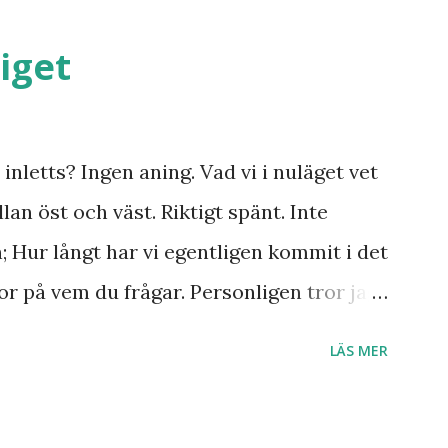
iget
inletts? Ingen aning. Vad vi i nuläget vet
lan öst och väst. Riktigt spänt. Inte
n; Hur långt har vi egentligen kommit i det
r på vem du frågar. Personligen tror jag
r till Jesu tillkommelse. Finns det något
LÄS MER
 Ukraina och att de judar som ännu bor
 Israel? Har den profetia som Emanuel