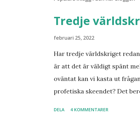
Tredje världskr
februari 25, 2022
Har tredje världskriget redan 
är att det är väldigt spänt mel
oväntat kan vi kasta ut fråga
profetiska skeendet? Det bero
inte det är särskilt långt kva
DELA
4 KOMMENTARER
samband mellan invasionen i
kvar där skall återvända till