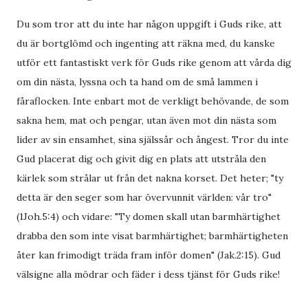
Du som tror att du inte har någon uppgift i Guds rike, att
du är bortglömd och ingenting att räkna med, du kanske
utför ett fantastiskt verk för Guds rike genom att vårda dig
om din nästa, lyssna och ta hand om de små lammen i
fåraflocken. Inte enbart mot de verkligt behövande, de som
sakna hem, mat och pengar, utan även mot din nästa som
lider av sin ensamhet, sina själssår och ångest. Tror du inte
Gud placerat dig och givit dig en plats att utstråla den
kärlek som strålar ut från det nakna korset. Det heter; "ty
detta är den seger som har övervunnit världen: vår tro"
(1Joh.5:4) och vidare: "Ty domen skall utan barmhärtighet
drabba den som inte visat barmhärtighet; barmhärtigheten
åter kan frimodigt träda fram inför domen" (Jak.2:15). Gud
välsigne alla mödrar och fäder i dess tjänst för Guds rike!