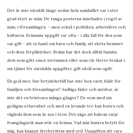
Det är inte särskilt länge sedan hela samhället var i stor
grad styrt av män. De tunga posterna innehades i regel av
män, i församlingen - men också i politiken, arbetslivet och
kulturen. Kvinnans uppgift var ofta - i alla fall för den som
var gift - att ta hand om barn och familj, att sköta hemmet
och dess förpliktelser. Sedan har det dock alltid funnits
dem som gått emot strömmen eller som vår Herre brukat i
sin tjänst för särskilda uppgifter, gift såväl som ogift.
En god mor, hur betydelsefull har inte hon varit, både för
familjen och församlingen? Andliga fäder och mödrar, är
inte det en bristvara många gånger? De som med sin
gedigna erfarenhet och med en levande tro kan fostra och
vägleda dem som är nya i tron. Det sägs att bakom varje
framgångsrik man står en kvinna. Vad min hustru betytt för
mig, kan knappt återberättas med ord. Uppgiften att vara