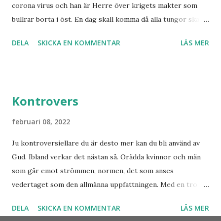
corona virus och han är Herre över krigets makter som
Han dog 1928. Skandinavien har knappast haft någon profet
bullrar borta i öst. En dag skall komma då alla tungor skall
av hans kaliber när det gäller drömmar och syner som just
bekänna, vare sig de är i himlen, på jorden eller under
denne fiskarbonde från nordligaste Norge. De syner som
DELA
SKICKA EN KOMMENTAR
LÄS MER
jorden att Jesus Kristus är Herre! Ära Halleluja! Detta är
han såg angåe...
något att se fram emot med glädje!
Kontrovers
februari 08, 2022
Ju kontroversiellare du är desto mer kan du bli använd av
Gud. Ibland verkar det nästan så. Orädda kvinnor och män
som går emot strömmen, normen, det som anses
vedertaget som den allmänna uppfattningen. Med en tro
som bär över alla djup och övervinner otrosbergen och
DELA
SKICKA EN KOMMENTAR
LÄS MER
dess fästen. Vad skulle Sverige ha varit utan alla dem som