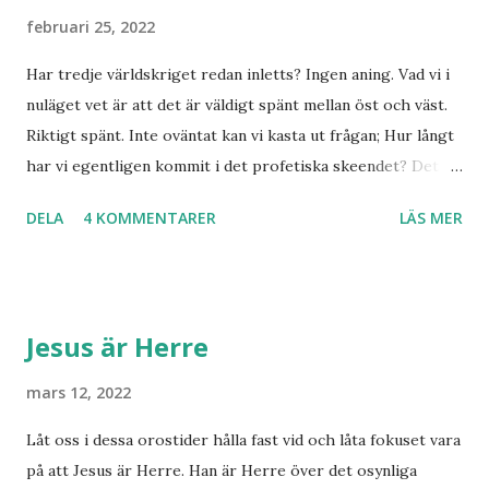
februari 25, 2022
Har tredje världskriget redan inletts? Ingen aning. Vad vi i
nuläget vet är att det är väldigt spänt mellan öst och väst.
Riktigt spänt. Inte oväntat kan vi kasta ut frågan; Hur långt
har vi egentligen kommit i det profetiska skeendet? Det
beror på vem du frågar. Personligen tror jag inte det är
DELA
4 KOMMENTARER
LÄS MER
särskilt långt kvar till Jesu tillkommelse. Finns det något
samband mellan invasionen i Ukraina och att de judar som
ännu bor kvar där skall återvända till Israel? Har den
profetia som Emanuel Minos lyft fram där den gamla damen
Jesus är Herre
i Norge sett tredje världskriget bryta ut någon koppling
till dagens händelser? Frågor där vi anar ett svar utan att
mars 12, 2022
kunna stadfästa ett svar med säkerhet. Finnmarksprofeten
Låt oss i dessa orostider hålla fast vid och låta fokuset vara
och gudsmannen Anton Johanson såg många syner och
på att Jesus är Herre. Han är Herre över det osynliga
uppenbarelser som redan skedde under hans egen levnad.