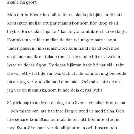
skulle ha gjort.
Men det behöver inte alltid bli en skada på hjärnan för att
kontakten mellan ett par människor som hör ihop skall
brytas. En skada i "hjärtat" kan bryta kontakten lika verkligt.
Kontakten var klar mellan de där två ungdomarna, som
under pausen i missionsmötet kom hand i hand och med
strålande ansikten talade om, att de skulle bli ett. Lyckan
lyste ur deras ögon. Ty deras hjärtan hade börjat slå i takt.
De var ett - fast de var två. Och att de kom till mig berodde
på att jag var god vän med dem båda. Och så visste de att
jag var en människa, som kunde dela deras lycka.
Så gick några år. Men en dag kom Sven - vi kallar honom så
- och talade om, att han inte längre stod ut med Stina. Och
lite senare kom Stina och talade om, att hon inte stod ut
med Sven. Skenbart var de alltjämt man och hustru och