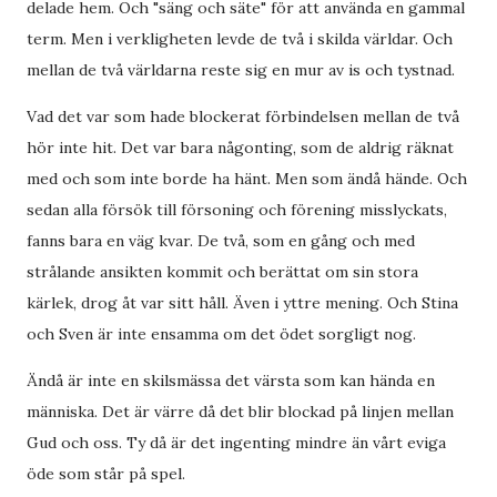
delade hem. Och "säng och säte" för att använda en gammal
term. Men i verkligheten levde de två i skilda världar. Och
mellan de två världarna reste sig en mur av is och tystnad.
Vad det var som hade blockerat förbindelsen mellan de två
hör inte hit. Det var bara någonting, som de aldrig räknat
med och som inte borde ha hänt. Men som ändå hände. Och
sedan alla försök till försoning och förening misslyckats,
fanns bara en väg kvar. De två, som en gång och med
strålande ansikten kommit och berättat om sin stora
kärlek, drog åt var sitt håll. Även i yttre mening. Och Stina
och Sven är inte ensamma om det ödet sorgligt nog.
Ändå är inte en skilsmässa det värsta som kan hända en
människa. Det är värre då det blir blockad på linjen mellan
Gud och oss. Ty då är det ingenting mindre än vårt eviga
öde som står på spel.