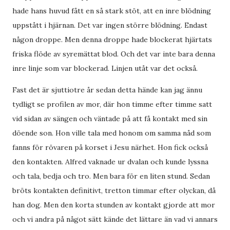
hade hans huvud fått en så stark stöt, att en inre blödning
uppstått i hjärnan. Det var ingen större blödning. Endast
någon droppe. Men denna droppe hade blockerat hjärtats
friska flöde av syremättat blod. Och det var inte bara denna
inre linje som var blockerad. Linjen utåt var det också.
Fast det är sjuttiotre år sedan detta hände kan jag ännu
tydligt se profilen av mor, där hon timme efter timme satt
vid sidan av sängen och väntade på att få kontakt med sin
döende son. Hon ville tala med honom om samma nåd som
fanns för rövaren på korset i Jesu närhet. Hon fick också
den kontakten. Alfred vaknade ur dvalan och kunde lyssna
och tala, bedja och tro. Men bara för en liten stund. Sedan
bröts kontakten definitivt, tretton timmar efter olyckan, då
han dog. Men den korta stunden av kontakt gjorde att mor
och vi andra på något sätt kände det lättare än vad vi annars