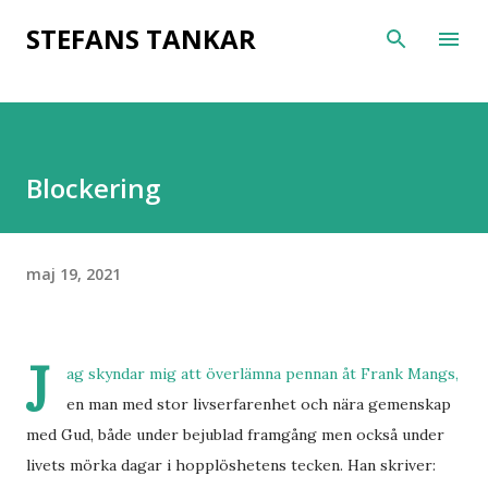
Fortsätt till huvudinnehåll
STEFANS TANKAR
Blockering
maj 19, 2021
J
ag skyndar mig att överlämna pennan åt Frank Mangs,
en man med stor livserfarenhet och nära gemenskap
med Gud, både under bejublad framgång men också under
livets mörka dagar i hopplöshetens tecken. Han skriver: