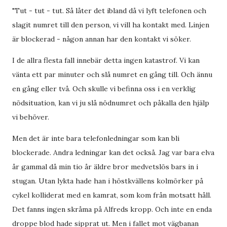
"Tut - tut - tut. Så låter det ibland då vi lyft telefonen och
slagit numret till den person, vi vill ha kontakt med. Linjen
är blockerad - någon annan har den kontakt vi söker.
I de allra flesta fall innebär detta ingen katastrof. Vi kan
vänta ett par minuter och slå numret en gång till. Och ännu
en gång eller två. Och skulle vi befinna oss i en verklig
nödsituation, kan vi ju slå nödnumret och påkalla den hjälp
vi behöver.
Men det är inte bara telefonledningar som kan bli
blockerade. Andra ledningar kan det också. Jag var bara elva
år gammal då min tio år äldre bror medvetslös bars in i
stugan. Utan lykta hade han i höstkvällens kolmörker på
cykel kolliderat med en kamrat, som kom från motsatt håll.
Det fanns ingen skråma på Alfreds kropp. Och inte en enda
droppe blod hade sipprat ut. Men i fallet mot vägbanan