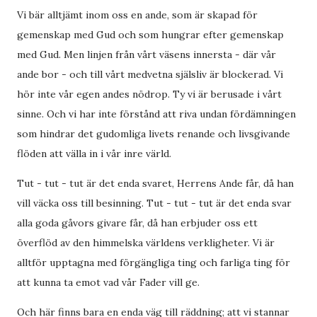
Vi bär alltjämt inom oss en ande, som är skapad för
gemenskap med Gud och som hungrar efter gemenskap
med Gud. Men linjen från vårt väsens innersta - där vår
ande bor - och till vårt medvetna själsliv är blockerad. Vi
hör inte vår egen andes nödrop. Ty vi är berusade i vårt
sinne. Och vi har inte förstånd att riva undan fördämningen
som hindrar det gudomliga livets renande och livsgivande
flöden att välla in i vår inre värld.
Tut - tut - tut är det enda svaret, Herrens Ande får, då han
vill väcka oss till besinning. Tut - tut - tut är det enda svar
alla goda gåvors givare får, då han erbjuder oss ett
överflöd av den himmelska världens verkligheter. Vi är
alltför upptagna med förgängliga ting och farliga ting för
att kunna ta emot vad vår Fader vill ge.
Och här finns bara en enda väg till räddning; att vi stannar