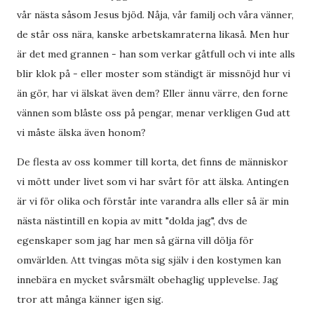
vår nästa såsom Jesus bjöd. Nåja, vår familj och våra vänner,
de står oss nära, kanske arbetskamraterna likaså. Men hur
är det med grannen - han som verkar gåtfull och vi inte alls
blir klok på - eller moster som ständigt är missnöjd hur vi
än gör, har vi älskat även dem? Eller ännu värre, den forne
vännen som blåste oss på pengar, menar verkligen Gud att
vi måste älska även honom?
De flesta av oss kommer till korta, det finns de människor
vi mött under livet som vi har svårt för att älska. Antingen
är vi för olika och förstår inte varandra alls eller så är min
nästa nästintill en kopia av mitt "dolda jag", dvs de
egenskaper som jag har men så gärna vill dölja för
omvärlden. Att tvingas möta sig själv i den kostymen kan
innebära en mycket svårsmält obehaglig upplevelse. Jag
tror att många känner igen sig.