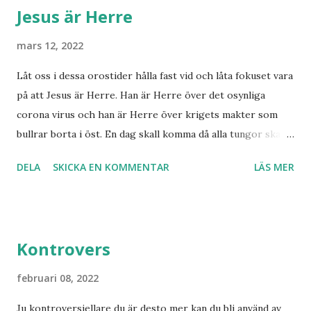
Jesus är Herre
i Norge sett tredje världskriget bryta ut någon koppling
till dagens händelser? Frågor där vi anar ett svar utan att
mars 12, 2022
kunna stadfästa ett svar med säkerhet. Finnmarksprofeten
Låt oss i dessa orostider hålla fast vid och låta fokuset vara
och gudsmannen Anton Johanson såg många syner och
på att Jesus är Herre. Han är Herre över det osynliga
uppenbarelser som redan skedde under hans egen levnad.
corona virus och han är Herre över krigets makter som
Han dog 1928. Skandinavien har knappast haft någon profet
bullrar borta i öst. En dag skall komma då alla tungor skall
av hans kaliber när det gäller drömmar och syner som just
bekänna, vare sig de är i himlen, på jorden eller under
denne fiskarbonde från nordligaste Norge. De syner som
DELA
SKICKA EN KOMMENTAR
LÄS MER
jorden att Jesus Kristus är Herre! Ära Halleluja! Detta är
han såg angåe...
något att se fram emot med glädje!
Kontrovers
februari 08, 2022
Ju kontroversiellare du är desto mer kan du bli använd av