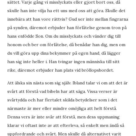
sättet. Varje gång vi misslyckats eller gjort bort oss, då
skulle han inte vilja ha ett uns med oss att göra. Skulle det
innebära att han vore rättvis? Gud ser inte mellan fingrarna
på synden, däremot erbjuder han förlåtelse genom tron på
hans enfödde Son. Om du misslyckats och vänder dig till
honom och ber om förlåtelse, då benådar han dig, men om
du vill göra upp dina bekymmer på egen hand, då lägger
han sig inte heller i. Han tvingar ingen människa till sitt
rike, däremot erbjuder han plats vid bröllopsbordet.
Att älska sin nästa som sig själv. Ibland talar vi om att det är
svårt att förstå vad bibeln har att säga. Vissa verser är
svårtydda och har flertalet skilda betydelser som i det
närmaste är mer eller mindre omöjliga att helt förstå.
Denna vers är inte svår att förstå, men dess uppmaning
klarar vi oftast inte av att efterleva, så enkelt men ändå så
uppfordrande och svårt. Men skulle då alternativet varit