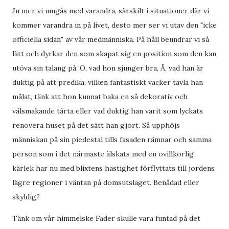
Ju mer vi umgås med varandra, särskilt i situationer där vi
kommer varandra in på livet, desto mer ser vi utav den "icke
officiella sidan" av vår medmänniska. På håll beundrar vi så
lätt och dyrkar den som skapat sig en position som den kan
utöva sin talang på. O, vad hon sjunger bra, Å, vad han är
duktig på att predika, vilken fantastiskt vacker tavla han
målat, tänk att hon kunnat baka en så dekorativ och
välsmakande tårta eller vad duktig han varit som lyckats
renovera huset på det sätt han gjort. Så upphöjs
människan på sin piedestal tills fasaden rämnar och samma
person som i det närmaste älskats med en ovillkorlig
kärlek har nu med blixtens hastighet förflyttats till jordens
lägre regioner i väntan på domsutslaget. Benådad eller
skyldig?
Tänk om vår himmelske Fader skulle vara funtad på det