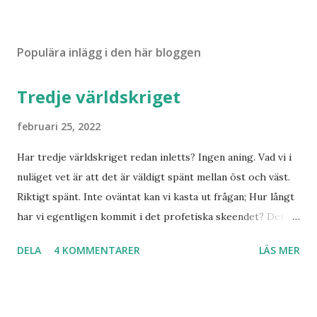
Populära inlägg i den här bloggen
Tredje världskriget
februari 25, 2022
Har tredje världskriget redan inletts? Ingen aning. Vad vi i
nuläget vet är att det är väldigt spänt mellan öst och väst.
Riktigt spänt. Inte oväntat kan vi kasta ut frågan; Hur långt
har vi egentligen kommit i det profetiska skeendet? Det
beror på vem du frågar. Personligen tror jag inte det är
DELA
4 KOMMENTARER
LÄS MER
särskilt långt kvar till Jesu tillkommelse. Finns det något
samband mellan invasionen i Ukraina och att de judar som
ännu bor kvar där skall återvända till Israel? Har den
profetia som Emanuel Minos lyft fram där den gamla damen