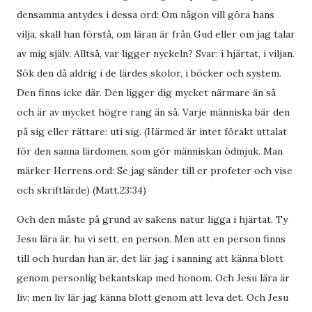
densamma antydes i dessa ord: Om någon vill göra hans
vilja, skall han förstå, om läran är från Gud eller om jag talar
av mig själv. Alltså, var ligger nyckeln? Svar: i hjärtat, i viljan.
Sök den då aldrig i de lärdes skolor, i böcker och system.
Den finns icke där. Den ligger dig mycket närmare än så
och är av mycket högre rang än så. Varje människa bär den
på sig eller rättare: uti sig. (Härmed är intet förakt uttalat
för den sanna lärdomen, som gör människan ödmjuk. Man
märker Herrens ord: Se jag sänder till er profeter och vise
och skriftlärde) (Matt.23:34)
Och den måste på grund av sakens natur ligga i hjärtat. Ty
Jesu lära är, ha vi sett, en person. Men att en person finns
till och hurdan han är, det lär jag i sanning att känna blott
genom personlig bekantskap med honom. Och Jesu lära är
liv; men liv lär jag känna blott genom att leva det. Och Jesu