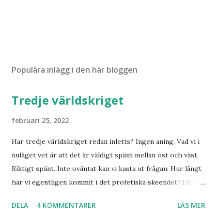
Populära inlägg i den här bloggen
Tredje världskriget
februari 25, 2022
Har tredje världskriget redan inletts? Ingen aning. Vad vi i
nuläget vet är att det är väldigt spänt mellan öst och väst.
Riktigt spänt. Inte oväntat kan vi kasta ut frågan; Hur långt
har vi egentligen kommit i det profetiska skeendet? Det
beror på vem du frågar. Personligen tror jag inte det är
DELA
4 KOMMENTARER
LÄS MER
särskilt långt kvar till Jesu tillkommelse. Finns det något