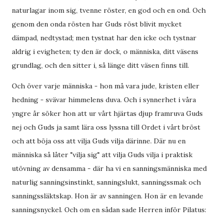
naturlagar inom sig, tvenne röster, en god och en ond. Och
genom den onda rösten har Guds röst blivit mycket
dämpad, nedtystad; men tystnat har den icke och tystnar
aldrig i evigheten; ty den är dock, o människa, ditt väsens
grundlag, och den sitter i, så länge ditt väsen finns till.
Och över varje människa - hon må vara jude, kristen eller
hedning - svävar himmelens duva. Och i synnerhet i våra
yngre år söker hon att ur vårt hjärtas djup framruva Guds
nej och Guds ja samt lära oss lyssna till Ordet i vårt bröst
och att böja oss att vilja Guds vilja därinne. Där nu en
människa så låter "vilja sig" att vilja Guds vilja i praktisk
utövning av densamma - där ha vi en sanningsmänniska med
naturlig sanningsinstinkt, sanningslukt, sanningssmak och
sanningssläktskap. Hon är av sanningen. Hon är en levande
sanningsnyckel. Och om en sådan sade Herren inför Pilatus: