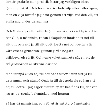
lära är praktik; men praktik fattar jag verkligen blott
genom praktik. Och Jesu lära är Guds vilja eller offerlagen;
men en vilja förstår jag bäst genom att vilja, vad den vill, att
ställa mig under densamma.
Och Guds vilja eller offerlagen hava vi alla i vårt hjärta. Där
har Gud, o människa, redan i skapelsen intalat sitt nej till
allt ont och sitt ja till allt gott. Detta nej och detta ja är
vårt väsens grundton, grundlag, vår högsta
självbevarelsedrift. Och varje vaket samvete säger, att de
två gudsorden är skrivna därinne.
Men utanpå Guds nej till det onda skrev Satan sitt ja till
detsamma; och utanpå Guds ja till det goda skrev han sitt
nej till detta - jag säger "Satan", ty att han finns till, det vet
jag av personlig bekantskap med honom.
Så har då människan, som förut är antytt, två motsatta