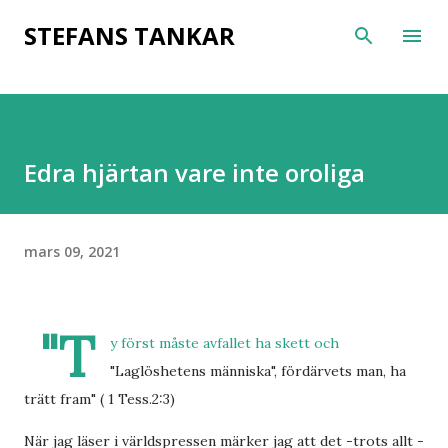
Fortsätt till huvudinnehåll
STEFANS TANKAR
Edra hjärtan vare inte oroliga
mars 09, 2021
"T
y först måste avfallet ha skett och
"Laglöshetens människa", fördärvets man, ha
trätt fram" ( 1 Tess.2:3)
När jag läser i världspressen märker jag att det -trots allt -