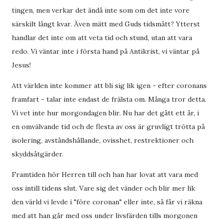
tingen, men verkar det ändå inte som om det inte vore
särskilt långt kvar. Även mätt med Guds tidsmått? Ytterst
handlar det inte om att veta tid och stund, utan att vara
redo. Vi väntar inte i första hand på Antikrist, vi väntar på
Jesus!
Att världen inte kommer att bli sig lik igen - efter coronans
framfart - talar inte endast de frälsta om. Många tror detta.
Vi vet inte hur morgondagen blir. Nu har det gått ett år, i
en omvälvande tid och de flesta av oss är gruvligt trötta på
isolering, avståndshållande, ovisshet, restrektioner och
skyddsåtgärder.
Framtiden hör Herren till och han har lovat att vara med
oss intill tidens slut. Vare sig det vänder och blir mer lik
den värld vi levde i "före coronan" eller inte, så får vi räkna
med att han går med oss under livsfärden tills morgonen