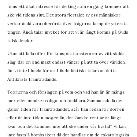
finns ett ökat intresse för de ting som en gång kommer att
ske vid tidens slut. Det stora flertalet av oss människor
verkar ändå vara oberörda över frågorna kring de yttersta
tingen. Ändå talar mycket för att vi är långt komna på Guds
tidskalender.
Utan att falla offer för konspirationsteorier av vitt skilda
slag, där en ond makt endast väntar på att ta över världen,
får vi inte blunda för att bibeln faktiskt talar om detta.
Antikrists framträdande.
Teorierna och förslagen på vem och vad han är, är många-
mer eller mindre troliga och tänkbara. Samma sak då det
gäller tiden för framträdandet, står han redan för dörren
eller är inte tiden mogen än, det kanske rent av är långt
kvar och det kommer inte att ske under vår livstid? Vi kan
inte fastslå bombsäkert då det handlar om de eskatologiska