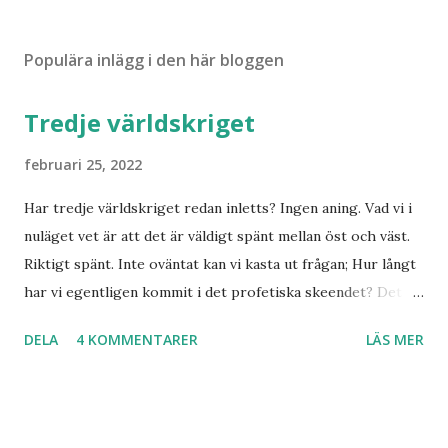
Populära inlägg i den här bloggen
Tredje världskriget
februari 25, 2022
Har tredje världskriget redan inletts? Ingen aning. Vad vi i
nuläget vet är att det är väldigt spänt mellan öst och väst.
Riktigt spänt. Inte oväntat kan vi kasta ut frågan; Hur långt
har vi egentligen kommit i det profetiska skeendet? Det
beror på vem du frågar. Personligen tror jag inte det är
DELA
4 KOMMENTARER
LÄS MER
särskilt långt kvar till Jesu tillkommelse. Finns det något
samband mellan invasionen i Ukraina och att de judar som
ännu bor kvar där skall återvända till Israel? Har den
profetia som Emanuel Minos lyft fram där den gamla damen