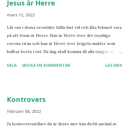
Jesus är Herre
i Norge sett tredje världskriget bryta ut någon koppling
till dagens händelser? Frågor där vi anar ett svar utan att
mars 12, 2022
kunna stadfästa ett svar med säkerhet. Finnmarksprofeten
Låt oss i dessa orostider hålla fast vid och låta fokuset vara
och gudsmannen Anton Johanson såg många syner och
på att Jesus är Herre. Han är Herre över det osynliga
uppenbarelser som redan skedde under hans egen levnad.
corona virus och han är Herre över krigets makter som
Han dog 1928. Skandinavien har knappast haft någon profet
bullrar borta i öst. En dag skall komma då alla tungor skall
av hans kaliber när det gäller drömmar och syner som just
bekänna, vare sig de är i himlen, på jorden eller under
denne fiskarbonde från nordligaste Norge. De syner som
DELA
SKICKA EN KOMMENTAR
LÄS MER
jorden att Jesus Kristus är Herre! Ära Halleluja! Detta är
han såg angåe...
något att se fram emot med glädje!
Kontrovers
februari 08, 2022
Ju kontroversiellare du är desto mer kan du bli använd av