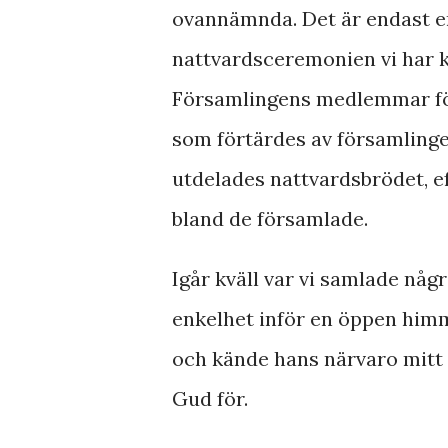
ovannämnda. Det är endast en
nattvardsceremonien vi har k
Församlingens medlemmar fö
som förtärdes av församling
utdelades nattvardsbrödet, e
bland de församlade.
Igår kväll var vi samlade några
enkelhet inför en öppen himm
och kände hans närvaro mitt ib
Gud för.