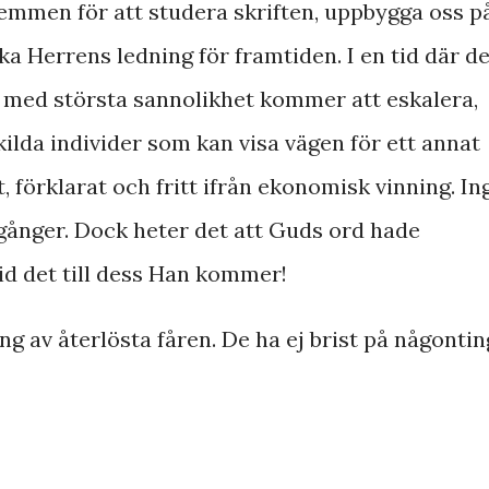
 hemmen för att studera skriften, uppbygga oss p
öka Herrens ledning för framtiden. I en tid där d
 med största sannolikhet kommer att eskalera,
ilda individer som kan visa vägen för ett annat
t, förklarat och fritt ifrån ekonomisk vinning. In
la gånger. Dock heter det att Guds ord hade
vid det till dess Han kommer!
ng av återlösta fåren. De ha ej brist på någontin