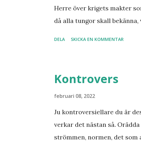
Han dog 1928. Skandinavien h
Herre över krigets makter so
kaliber när det gäller drömm
då alla tungor skall bekänna, 
från nordligaste Norge. De sy
under jorden att Jesus Kristu
DELA
SKICKA EN KOMMENTAR
att se fram emot med glädje!
Kontrovers
februari 08, 2022
Ju kontroversiellare du är de
verkar det nästan så. Orädd
strömmen, normen, det som 