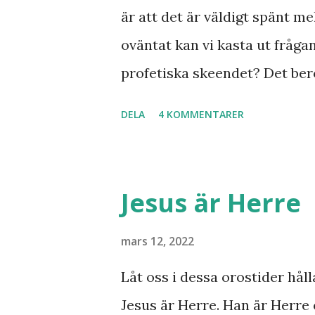
är att det är väldigt spänt mel
oväntat kan vi kasta ut fråga
profetiska skeendet? Det bero
inte det är särskilt långt kva
DELA
4 KOMMENTARER
samband mellan invasionen i
kvar där skall återvända till
Minos lyft fram där den gaml
Jesus är Herre
bryta ut någon koppling till 
svar utan att kunna stadfäst
mars 12, 2022
Finnmarksprofeten och gud
Låt oss i dessa orostider håll
syner och uppenbarelser som
Jesus är Herre. Han är Herre 