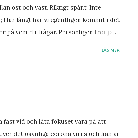
lan öst och väst. Riktigt spänt. Inte
n; Hur långt har vi egentligen kommit i det
r på vem du frågar. Personligen tror jag
r till Jesu tillkommelse. Finns det något
LÄS MER
 Ukraina och att de judar som ännu bor
 Israel? Har den profetia som Emanuel
a damen i Norge sett tredje världskriget
dagens händelser? Frågor där vi anar ett
a ett svar med säkerhet.
smannen Anton Johanson såg många
a fast vid och låta fokuset vara på att
 redan skedde under hans egen levnad.
över det osynliga corona virus och han är