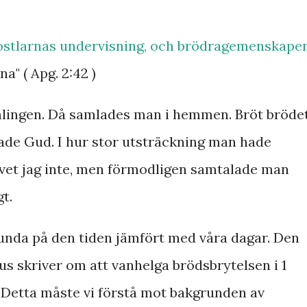
postlarnas undervisning, och brödragemenskapen
a" ( Apg. 2:42 )
amlingen. Då samlades man i hemmen. Bröt brödet
kade Gud. I hur stor utsträckning man hade
et vet jag inte, men förmodligen samtalade man
t.
unda på den tiden jämfört med våra dagar. Den
us skriver om att vanhelga brödsbrytelsen i 1
. Detta måste vi förstå mot bakgrunden av