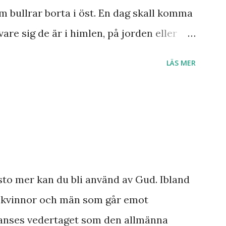
ar knappast haft någon profet av hans
m bullrar borta i öst. En dag skall komma
ar och syner som just denne fiskarbonde
vare sig de är i himlen, på jorden eller
ner som han såg angåe...
s är Herre! Ära Halleluja! Detta är något
LÄS MER
sto mer kan du bli använd av Gud. Ibland
a kvinnor och män som går emot
anses vedertaget som den allmänna