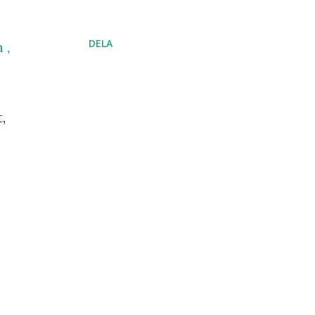
DELA
 ,
,