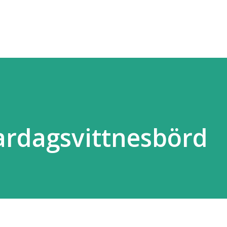
Fortsätt till huvudinnehåll
vardagsvittnesbörd