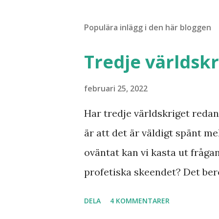
Populära inlägg i den här bloggen
Tredje världskr
februari 25, 2022
Har tredje världskriget redan 
är att det är väldigt spänt mel
oväntat kan vi kasta ut fråga
profetiska skeendet? Det bero
inte det är särskilt långt kva
DELA
4 KOMMENTARER
samband mellan invasionen i