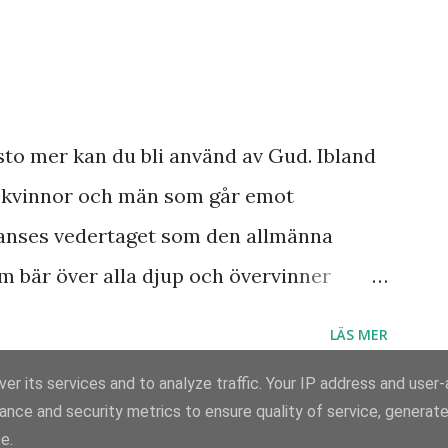
sto mer kan du bli använd av Gud. Ibland
a kvinnor och män som går emot
anses vedertaget som den allmänna
m bär över alla djup och övervinner
Vad skulle Sverige ha varit utan alla dem
LÄS MER
tade våga göra det som de brann för
er its services and to analyze traffic. Your IP address and user
, utan fungerande skyddsnät men med en
ance and security metrics to ensure quality of service, generat
Använder Blogger
ns dessa idag? Nog finns de, det är jag
e.