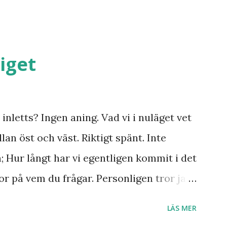
iget
inletts? Ingen aning. Vad vi i nuläget vet
lan öst och väst. Riktigt spänt. Inte
n; Hur långt har vi egentligen kommit i det
r på vem du frågar. Personligen tror jag
r till Jesu tillkommelse. Finns det något
LÄS MER
 Ukraina och att de judar som ännu bor