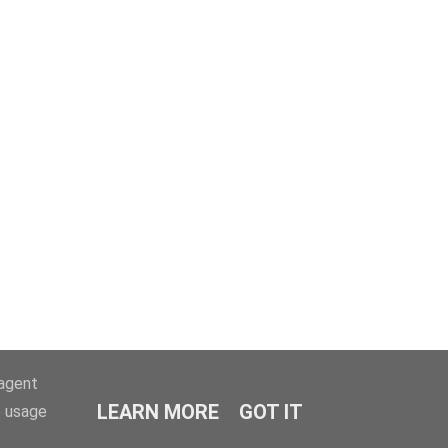
-agent
LEARN MORE
GOT IT
e usage