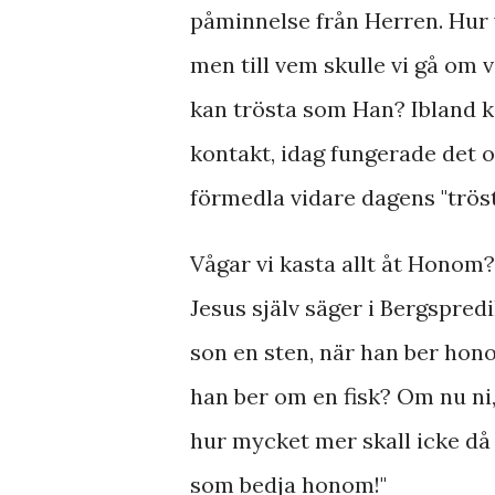
påminnelse från Herren. Hur vi
men till vem skulle vi gå om v
kan trösta som Han? Ibland k
kontakt, idag fungerade det oc
förmedla vidare dagens "tröst
Vågar vi kasta allt åt Honom?
Jesus själv säger i Bergspred
son en sten, när han ber hon
han ber om en fisk? Om nu ni,
hur mycket mer skall icke då 
som bedja honom!"