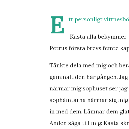
E
tt personligt vittnesb
Kasta alla bekymmer p
Petrus första brevs femte kap
Tänkte dela med mig och berä
gammalt den här gången. Jag s
närmar mig sophuset ser jag a
sophämtarna närmar sig mig o
in med dem. Lämnar dem glatt 
Anden säga till mig: Kasta skrä