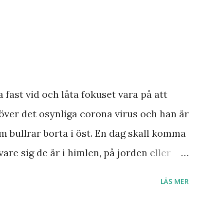
 Israel? Har den profetia som Emanuel
a damen i Norge sett tredje världskriget
dagens händelser? Frågor där vi anar ett
a ett svar med säkerhet.
smannen Anton Johanson såg många
a fast vid och låta fokuset vara på att
 redan skedde under hans egen levnad.
över det osynliga corona virus och han är
ar knappast haft någon profet av hans
m bullrar borta i öst. En dag skall komma
ar och syner som just denne fiskarbonde
vare sig de är i himlen, på jorden eller
ner som han såg angåe...
s är Herre! Ära Halleluja! Detta är något
LÄS MER