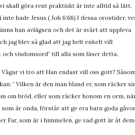
 skall göra rent praktiskt är inte alltid så lätt,
i inte hade Jesus ( Joh 6:68) I dessa orostider, v
änns han avlägsen och det är svårt att uppleva
h jag blev så glad att jag helt enkelt vill
 och visdomsord" till alla som läser detta.
 Vågar vi tro att Han endast vill oss gott? Såso
ikan: " Vilken är den man bland er, som räcker si
om om bröd, eller som räcker honom en orm, nä
 som är onda, förstår att ge era barn goda gåvor
er Far, som är i himmelen, ge vad gott är åt dem