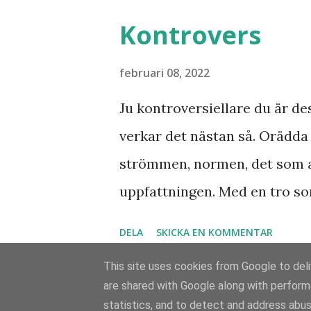
Kontrovers
februari 08, 2022
Ju kontroversiellare du är de
verkar det nästan så. Orädd
strömmen, normen, det som 
uppfattningen. Med en tro so
otrosbergen och dess fästen. 
DELA
SKICKA EN KOMMENTAR
som vågade satsa? Som beslu
This site uses cookies from Google to deliv
trots att de var utan pengar
are shared with Google along with perform
brinnande trosvision? Var fin
statistics, and to detect and address abus