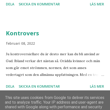
DELA
SKICKA EN KOMMENTAR
LÄS MER
jorden att Jesus Kristus är Herre! Ära Halleluja! Detta är
han såg angåe...
något att se fram emot med glädje!
Kontrovers
februari 08, 2022
Ju kontroversiellare du är desto mer kan du bli använd av
Gud. Ibland verkar det nästan så. Orädda kvinnor och män
som går emot strömmen, normen, det som anses
vedertaget som den allmänna uppfattningen. Med en tro
som bär över alla djup och övervinner otrosbergen och
DELA
SKICKA EN KOMMENTAR
LÄS MER
dess fästen. Vad skulle Sverige ha varit utan alla dem som
vågade satsa? Som beslutade våga göra det som de brann
This site uses cookies from Google to deliver its services
för trots att de var utan pengar, utan fungerande skyddsnät
and to analyze traffic. Your IP address and user-agent are
shared with Google along with performance and security
men med en brinnande trosvision? Var finns dessa idag?