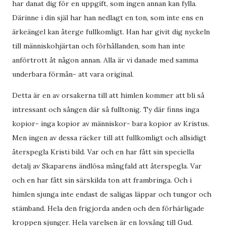
har danat dig för en uppgift, som ingen annan kan fylla.
Därinne i din själ har han nedlagt en ton, som inte ens en
ärkeängel kan återge fullkomligt. Han har givit dig nyckeln
till människohjärtan och förhållanden, som han inte
anförtrott åt någon annan. Alla är vi danade med samma
underbara förmån- att vara original.
Detta är en av orsakerna till att himlen kommer att bli så
intressant och sången där så fulltonig. Ty där finns inga
kopior- inga kopior av människor- bara kopior av Kristus.
Men ingen av dessa räcker till att fullkomligt och allsidigt
återspegla Kristi bild. Var och en har fått sin speciella
detalj av Skaparens ändlösa mångfald att återspegla. Var
och en har fått sin särskilda ton att frambringa. Och i
himlen sjunga inte endast de saligas läppar och tungor och
stämband. Hela den frigjorda anden och den förhärligade
kroppen sjunger. Hela varelsen är en lovsång till Gud.