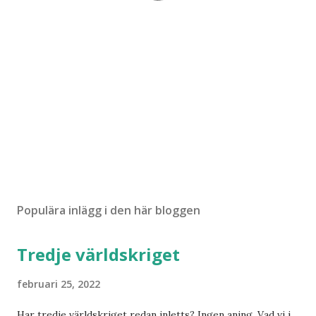
Populära inlägg i den här bloggen
Tredje världskriget
februari 25, 2022
Har tredje världskriget redan inletts? Ingen aning. Vad vi i