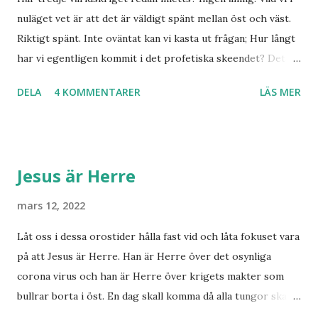
nuläget vet är att det är väldigt spänt mellan öst och väst.
Riktigt spänt. Inte oväntat kan vi kasta ut frågan; Hur långt
har vi egentligen kommit i det profetiska skeendet? Det
beror på vem du frågar. Personligen tror jag inte det är
DELA
4 KOMMENTARER
LÄS MER
särskilt långt kvar till Jesu tillkommelse. Finns det något
samband mellan invasionen i Ukraina och att de judar som
ännu bor kvar där skall återvända till Israel? Har den
profetia som Emanuel Minos lyft fram där den gamla damen
Jesus är Herre
i Norge sett tredje världskriget bryta ut någon koppling
till dagens händelser? Frågor där vi anar ett svar utan att
mars 12, 2022
kunna stadfästa ett svar med säkerhet. Finnmarksprofeten
Låt oss i dessa orostider hålla fast vid och låta fokuset vara
och gudsmannen Anton Johanson såg många syner och
på att Jesus är Herre. Han är Herre över det osynliga
uppenbarelser som redan skedde under hans egen levnad.
corona virus och han är Herre över krigets makter som
Han dog 1928. Skandinavien har knappast haft någon profet
bullrar borta i öst. En dag skall komma då alla tungor skall
av hans kaliber när det gäller drömmar och syner som just
bekänna, vare sig de är i himlen, på jorden eller under
denne fiskarbonde från nordligaste Norge. De syner som