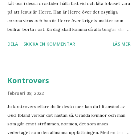
Låt oss i dessa orostider hålla fast vid och låta fokuset vara
och gudsmannen Anton Johanson såg många syner och
på att Jesus är Herre. Han är Herre över det osynliga
uppenbarelser som redan skedde under hans egen levnad.
corona virus och han är Herre över krigets makter som
Han dog 1928. Skandinavien har knappast haft någon profet
bullrar borta i öst. En dag skall komma då alla tungor skall
av hans kaliber när det gäller drömmar och syner som just
bekänna, vare sig de är i himlen, på jorden eller under
denne fiskarbonde från nordligaste Norge. De syner som
DELA
SKICKA EN KOMMENTAR
LÄS MER
jorden att Jesus Kristus är Herre! Ära Halleluja! Detta är
han såg angåe...
något att se fram emot med glädje!
Kontrovers
februari 08, 2022
Ju kontroversiellare du är desto mer kan du bli använd av
Gud. Ibland verkar det nästan så. Orädda kvinnor och män
som går emot strömmen, normen, det som anses
vedertaget som den allmänna uppfattningen. Med en tro