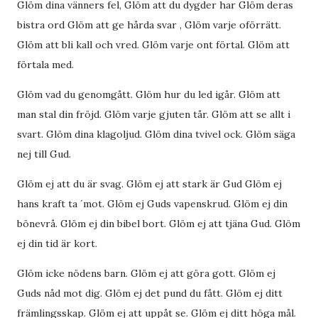
Glöm dina vänners fel, Glöm att du dygder har Glöm deras
bistra ord Glöm att ge hårda svar , Glöm varje oförrätt.
Glöm att bli kall och vred. Glöm varje ont förtal. Glöm att
förtala med.
Glöm vad du genomgått. Glöm hur du led igår. Glöm att
man stal din fröjd. Glöm varje gjuten tår. Glöm att se allt i
svart. Glöm dina klagoljud. Glöm dina tvivel ock. Glöm säga
nej till Gud.
Glöm ej att du är svag. Glöm ej att stark är Gud Glöm ej
hans kraft ta ´mot. Glöm ej Guds vapenskrud. Glöm ej din
bönevrå. Glöm ej din bibel bort. Glöm ej att tjäna Gud. Glöm
ej din tid är kort.
Glöm icke nödens barn. Glöm ej att göra gott. Glöm ej
Guds nåd mot dig. Glöm ej det pund du fått. Glöm ej ditt
främlingsskap. Glöm ej att uppåt se. Glöm ej ditt höga mål.