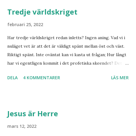
Tredje världskriget
februari 25, 2022
Har tredje världskriget redan inletts? Ingen aning. Vad vi i
nuläget vet är att det är väldigt spänt mellan öst och väst.
Riktigt spänt. Inte oväntat kan vi kasta ut frågan; Hur långt
har vi egentligen kommit i det profetiska skeendet? Det
beror på vem du frågar. Personligen tror jag inte det är
DELA
4 KOMMENTARER
LÄS MER
särskilt långt kvar till Jesu tillkommelse. Finns det något
samband mellan invasionen i Ukraina och att de judar som
ännu bor kvar där skall återvända till Israel? Har den
profetia som Emanuel Minos lyft fram där den gamla damen
Jesus är Herre
i Norge sett tredje världskriget bryta ut någon koppling
till dagens händelser? Frågor där vi anar ett svar utan att
mars 12, 2022
kunna stadfästa ett svar med säkerhet. Finnmarksprofeten