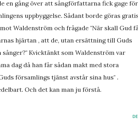
 en gång över att sångförfattarna fick gage för
amlingens uppbyggelse. Sådant borde göras grati
g mot Waldenström och frågade "När skall Gud f
nas hjärtan , att de, utan ersättning till Guds
na sånger?" Kvicktänkt som Waldenström var
amma dag då han får sådan makt med stora
 Guds församlings tjänst avstår sina hus" .
elbart. Och det kan man ju förstå.
DE