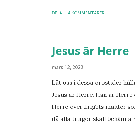
inte det är särskilt långt kva
DELA
4 KOMMENTARER
samband mellan invasionen i
kvar där skall återvända till
Minos lyft fram där den gaml
Jesus är Herre
bryta ut någon koppling till 
svar utan att kunna stadfäst
mars 12, 2022
Finnmarksprofeten och gud
Låt oss i dessa orostider håll
syner och uppenbarelser som
Jesus är Herre. Han är Herre 
Han dog 1928. Skandinavien h
Herre över krigets makter so
kaliber när det gäller drömm
då alla tungor skall bekänna, 
från nordligaste Norge. De sy
under jorden att Jesus Kristu