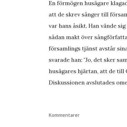
En förmögen husägare klagade
att de skrev sånger till förs
var hans åsikt. Han vände si
sådan makt över sångförfattar
församlings tjänst avstår si
svarade han: "Jo, det sker s
husägares hjärtan, att de till
Diskussionen avslutades omed
Kommentarer