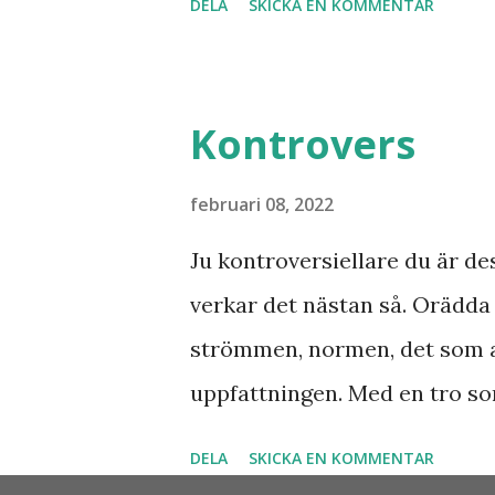
DELA
SKICKA EN KOMMENTAR
att se fram emot med glädje!
Kontrovers
februari 08, 2022
Ju kontroversiellare du är de
verkar det nästan så. Orädd
strömmen, normen, det som 
uppfattningen. Med en tro so
otrosbergen och dess fästen. 
DELA
SKICKA EN KOMMENTAR
som vågade satsa? Som beslu