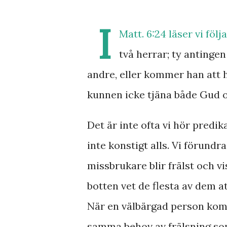
I
Matt. 6:24 läser vi föl
två herrar; ty antinge
andre, eller kommer han att hå
kunnen icke tjäna både Gu
Det är inte ofta vi hör predi
inte konstigt alls. Vi förundra
missbrukare blir frälst och vi
botten vet de flesta av dem att
När en välbärgad person komm
samma behov av frälsning som