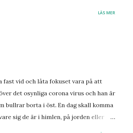
r till Jesu tillkommelse. Finns det något
LÄS MER
 Ukraina och att de judar som ännu bor
 Israel? Har den profetia som Emanuel
a damen i Norge sett tredje världskriget
dagens händelser? Frågor där vi anar ett
a ett svar med säkerhet.
smannen Anton Johanson såg många
a fast vid och låta fokuset vara på att
 redan skedde under hans egen levnad.
över det osynliga corona virus och han är
ar knappast haft någon profet av hans
m bullrar borta i öst. En dag skall komma
ar och syner som just denne fiskarbonde
vare sig de är i himlen, på jorden eller
ner som han såg angåe...
s är Herre! Ära Halleluja! Detta är något