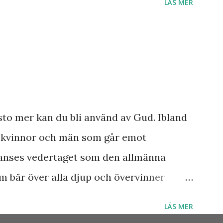
LÄS MER
sto mer kan du bli använd av Gud. Ibland
a kvinnor och män som går emot
anses vedertaget som den allmänna
m bär över alla djup och övervinner
Vad skulle Sverige ha varit utan alla dem
LÄS MER
tade våga göra det som de brann för