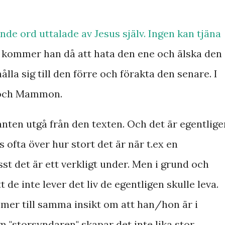
jande ord uttalade av Jesus själv. Ingen kan tjäna
n kommer han då att hata den ene och älska den
lla sig till den förre och förakta den senare. I
d och Mammon.
kanten utgå från den texten. Och det är egentlige
s ofta över hur stort det är när t.ex en
sst det är ett verkligt under. Men i grund och
 de inte lever det liv de egentligen skulle leva.
er till samma insikt om att han/hon är i
 "storsyndaren" skapar det inte lika stor