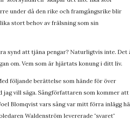
örre under då den rike och framgångsrike blir
lika stort behov av frälsning som sin
ra synd att tjäna pengar? Naturligtvis inte. Det 
ågan om. Vem som är hjärtats konung i ditt liv.
. Med följande berättelse som hände för över
d jag vill säga. Sångförfattaren som kommer att
el Blomqvist vars sång var mitt förra inlägg hä
koledaren Waldenström levererade "svaret"